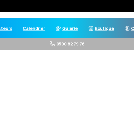
cteurs
Calendrier
Galerie
Boutique
C
0590 82 79 76