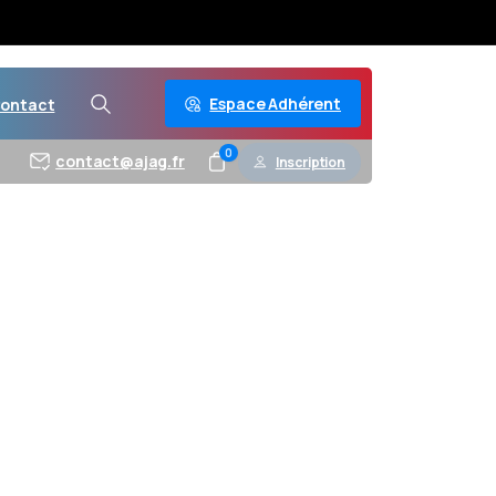
Espace Adhérent
ontact
0
contact@ajag.fr
Inscription