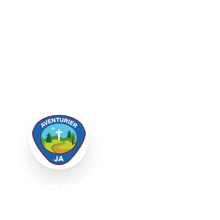
Aventurier
&