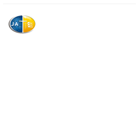
AJAG © Tous droits réservés
Association de la Jeunesse Adventiste
de la Guadeloupe (AJAG)
Morne Boissard, Habitation Lacroix
97139 LES ABYMES
Association
Contactez-nous
Qui sommes-nous ?