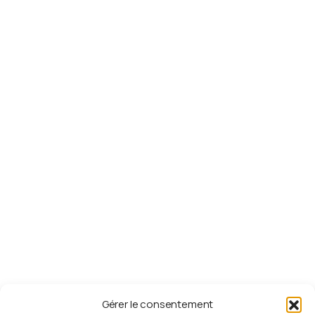
Téléchargements
CGV
Politique de confidentialité
Payer sa cotisation
Liens
utiles
Fédération Adventiste GP
RVM 93.3
ESPERANCE TV
UAGF
Département de la jeunesse - DIA
Département de la Jeunesse - GC
Gérer le consentement
S'abonner
à
la
newsletter