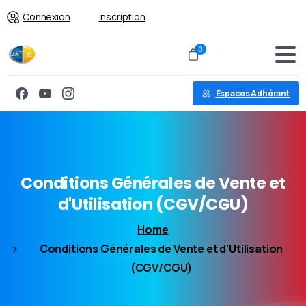
Connexion
Inscription
0
Espaces Adhérant
Conditions
Générales
de
Vente
et
d'Utilisation
(CGV/CGU)
Home
Conditions Générales de Vente et d’Utilisation
(CGV/CGU)