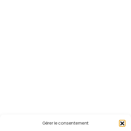
CGV
Politique de confidentialité
Payer sa cotisation
Liens
utiles
Fédération Adventiste GP
RVM 93.3
ESPERANCE TV
UAGF
Département de la jeunesse - DIA
Département de la Jeunesse - GC
Gérer le consentement
S'abonner
à
la
newsletter