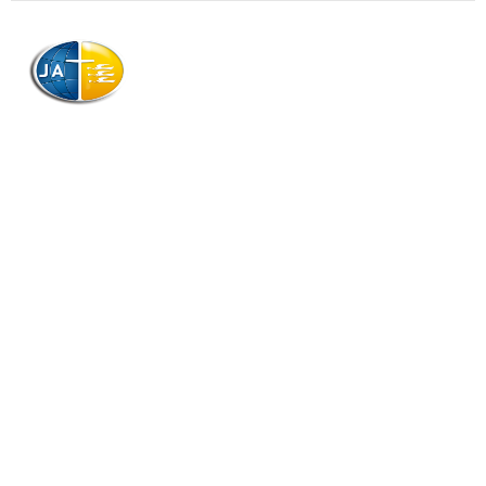
AJAG © Tous droits réservés
Association de la Jeunesse Adventiste
de la Guadeloupe (AJAG)
Morne Boissard, Habitation Lacroix
97139 LES ABYMES
Association
Contactez-nous
Qui sommes-nous ?
Téléchargements