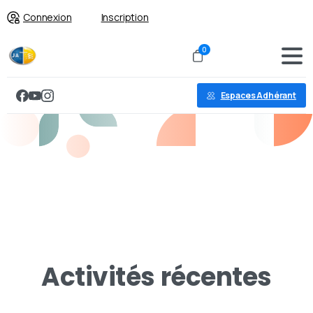
Connexion
Inscription
0
Espaces Adhérant
A
c
t
i
v
i
t
é
s
r
é
c
e
n
t
e
s