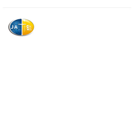
AJAG © Tous droits réservés
Association de la Jeunesse Adventiste
de la Guadeloupe (AJAG)
Morne Boissard, Habitation Lacroix
97139 LES ABYMES
Association
Contactez-nous
Qui sommes-nous ?