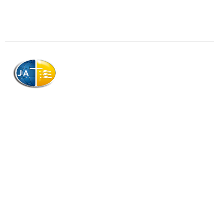
AJAG © Tous droits réservés
Association de la Jeunesse Adventiste
de la Guadeloupe (AJAG)
Morne Boissard, Habitation Lacroix
97139 LES ABYMES
Association
Contactez-nous