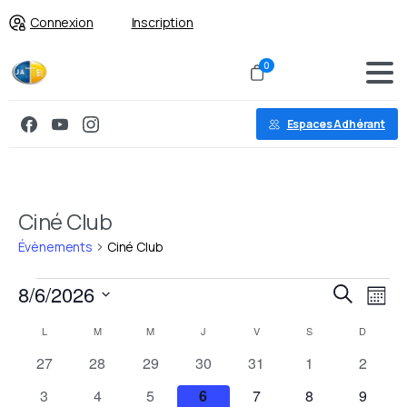
Connexion
Inscription
0
Espaces Adhérant
Ciné Club
Évènements
Ciné Club
Reche
Na
8/6/2026
Recherche
Mois
de
Sélectionnez
et
Calendrier
L
M
M
J
V
S
D
vu
une
navig
0
0
0
0
0
0
0
27
28
29
30
31
1
2
de
Év
date.
évènements
évènements
évènements
évènements
évènements
évènements
évènem
de
0
0
0
0
0
0
0
3
4
5
6
7
8
9
Évènements