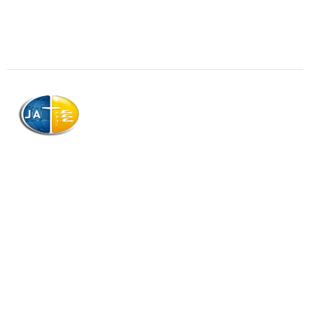
AJAG © Tous droits réservés
Association de la Jeunesse Adventiste
de la Guadeloupe (AJAG)
Morne Boissard, Habitation Lacroix
97139 LES ABYMES
Association