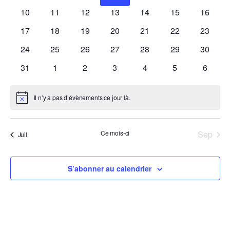
évènements
évènements
évènements
évènements
évènements
évènements
évènem
vues
0
0
0
0
0
0
0
10
11
12
13
14
15
16
évènements
évènements
évènements
évènements
évènements
évènements
évènem
Évène
0
0
0
0
0
0
0
17
18
19
20
21
22
23
évènements
évènements
évènements
évènements
évènements
évènements
évènem
0
0
0
0
0
0
0
24
25
26
27
28
29
30
évènements
évènements
évènements
évènements
évènements
évènements
évènem
0
0
0
0
0
0
0
31
1
2
3
4
5
6
évènements
évènements
évènements
évènements
évènements
évènements
évènem
Il n’y a pas d’évènements ce jour là.
Notice
Ce mois-ci
Sep
Juil
S’abonner au calendrier