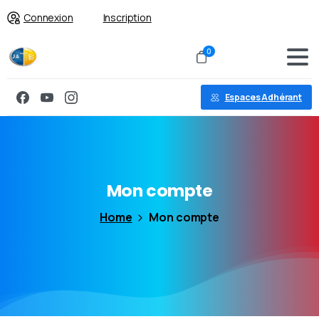
Connexion
Inscription
0
Espaces Adhérant
Mon
compte
Home
Mon compte