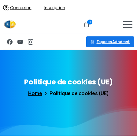
Connexion
Inscription
0
Espaces Adhérant
Politique
de
cookies
(UE)
Home
Politique de cookies (UE)