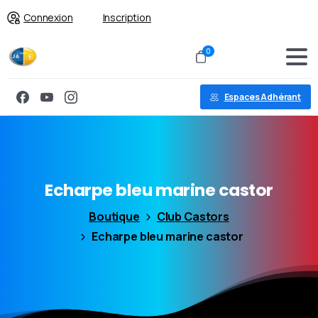
Connexion
Inscription
0
Espaces Adhérant
Echarpe
bleu
marine
castor
Boutique
Club Castors
Echarpe bleu marine castor