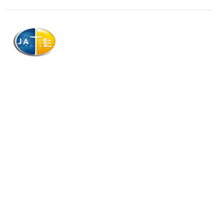
AJAG © Tous droits réservés
Association de la Jeunesse Adventiste
de la Guadeloupe (AJAG)
Morne Boissard, Habitation Lacroix
97139 LES ABYMES
Association
Contactez-nous
Qui sommes-nous ?