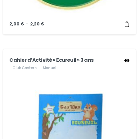
–
2,00
€
2,20
€
Cahier d’Activité « Ecureuil » 3 ans
Club Castors
Manuel