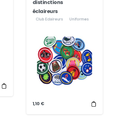
distinctions
éclaireurs
Club Eclaireurs
Uniformes
1,10
€