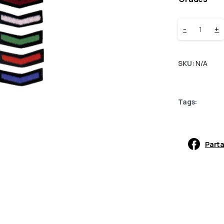
-
+
SKU:
N/A
Tags:
Parta