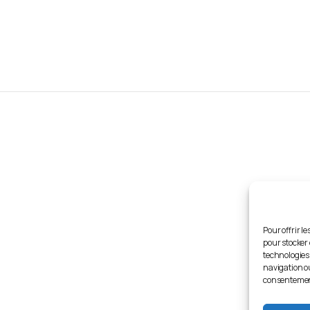
Liens
utiles
-nous
Fédération Adventiste GP
s-nous ?
RVM 93.3
ements
ESPERANCE TV
Pour offrir l
UAGF
pour stocker 
technologies
e confidentialité
Département de la jeunesse -
navigation ou
consentement 
tisation
Département de la Jeunesse 