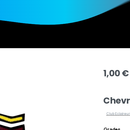
1,00
€
Chevr
Club Eclaireu
Grades