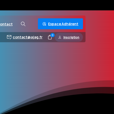
Espace Adhérent
ontact
0
contact@ajag.fr
Inscription