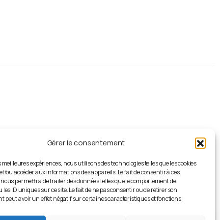
S'abonner
à
la
newsletter
Recevez les dernières mises à jour et
actualités de l' AJAG directement dans
votre boîte de réception, gratuitement.
Gérer le consentement
es meilleures expériences, nous utilisons des technologies telles que les cookies
et/ou accéder aux informations des appareils. Le fait de consentir à ces
 nous permettra de traiter des données telles que le comportement de
 DIA
 les ID uniques sur ce site. Le fait de ne pas consentir ou de retirer son
peut avoir un effet négatif sur certaines caractéristiques et fonctions.
- GC