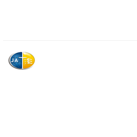
Association
Contactez
Qui somme
AJAG © Tous droits réservés
Télécharg
Association de la Jeunesse Adventiste
CGV
de la Guadeloupe (AJAG)
Morne Boissard, Habitation Lacroix
Politique d
97139 LES ABYMES
Payer sa co