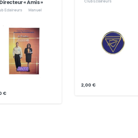
Club Eclaireurs
Directeur « Amis »
ub Eclaireurs
Manuel
2,00
€
00
€