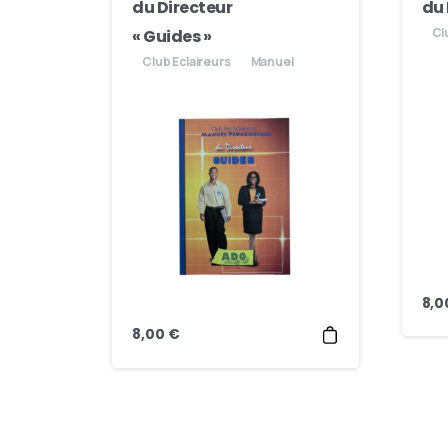
du Directeur
du 
Cl
« Guides »
Club Eclaireurs
Manuel
8,
8,00
€