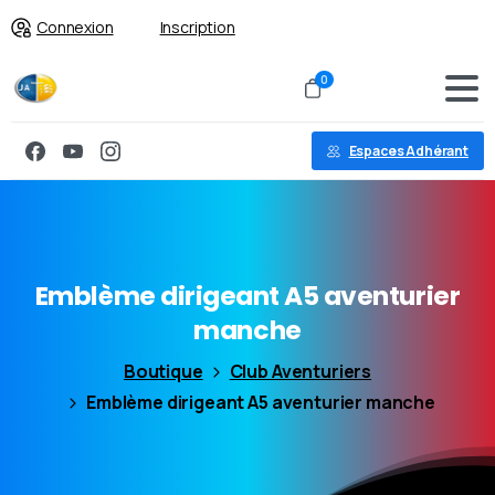
Connexion
Inscription
0
Espaces Adhérant
Emblème
dirigeant
A5
aventurier
manche
Boutique
Club Aventuriers
Emblème dirigeant A5 aventurier manche