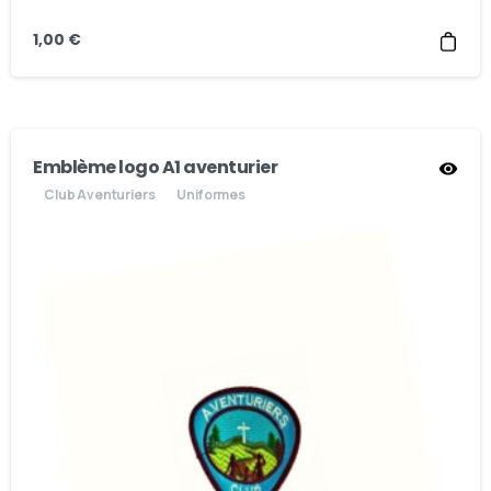
1,00
€
Emblème logo A1 aventurier
Club Aventuriers
Uniformes