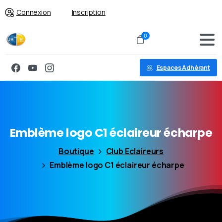
Connexion
Inscription
0
Espaces Adhérant
Emblème
logo
C1
éclaireur
écharpe
Boutique
Club Eclaireurs
Emblème logo C1 éclaireur écharpe