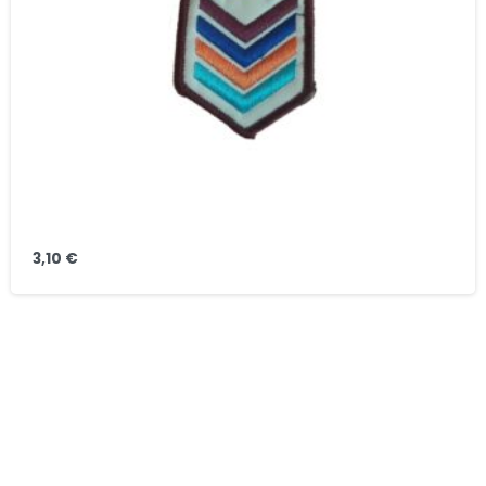
3,10
€