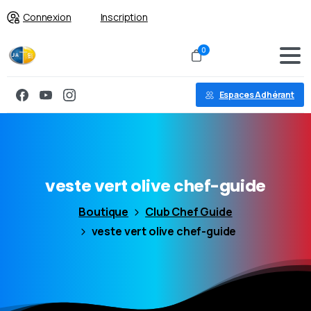
Connexion
Inscription
0
Espaces Adhérant
veste
vert
olive
chef-guide
Boutique
Club Chef Guide
veste vert olive chef-guide