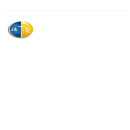
AJAG © Tous droits réservés
Association de la Jeunesse Adventiste
de la Guadeloupe (AJAG)
Morne Boissard, Habitation Lacroix
97139 LES ABYMES
Association
Contactez-nous
Qui sommes-nous ?