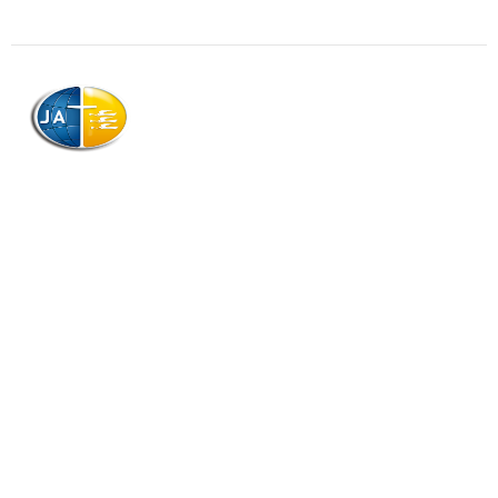
AJAG © Tous droits réservés
Association de la Jeunesse Adventiste
de la Guadeloupe (AJAG)
Morne Boissard, Habitation Lacroix
97139 LES ABYMES
Association
Contactez-nous
Qui sommes-nous ?