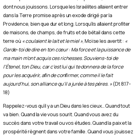
dont nous jouissons. Lorsque les Israélites allaient entrer
dans la Terre promise après un exode dirigé par la
Providence, bien que dur et long. Lorsqu’ils allaient proﬁter
de maisons, de champs, de fruits et de bétail dans cette
terre où
« coulaient le lait et le miel »
, Moïse les avertit :
«
Garde-toi de dire en ton cœur : Ma force et la puissance de
ma main m’ont acquis ces richesses. Souviens-toi de
l’Étenel, ton Dieu, car c’est lui qui te donnera de la force
pour les acquérir, aﬁn de conﬁrmer, comme il le fait
aujourd’hui, son alliance qu’il a jurée à tes pères. »
(Dt 8.17-
18)
Rappelez-vous qu’il y a un Dieu dans les cieux… Quand tout
va bien. Quand la vie vous sourit. Quand vous avez du
succès dans votre travail ou vos études. Quand la paix et la
prospérité règnent dans votre famille. Quand vous jouissez