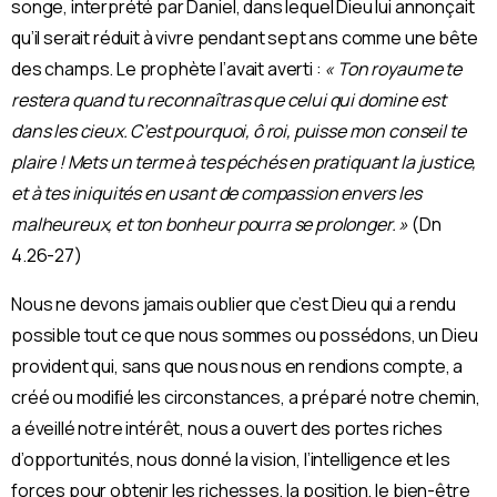
songe, interprété par Daniel, dans lequel Dieu lui annonçait
qu’il serait réduit à vivre pendant sept ans comme une bête
des champs. Le prophète l’avait averti :
« Ton royaume te
restera quand tu reconnaîtras que celui qui domine est
dans les cieux. C’est pourquoi, ô roi, puisse mon conseil te
plaire ! Mets un terme à tes péchés en pratiquant la justice,
et à tes iniquités en usant de compassion envers les
malheureux, et ton bonheur pourra se prolonger. »
(Dn
4.26-27)
Nous ne devons jamais oublier que c’est Dieu qui a rendu
possible tout ce que nous sommes ou possédons, un Dieu
provident qui, sans que nous nous en rendions compte, a
créé ou modiﬁé les circonstances, a préparé notre chemin,
a éveillé notre intérêt, nous a ouvert des portes riches
d’opportunités, nous donné la vision, l’intelligence et les
forces pour obtenir les richesses, la position, le bien-être