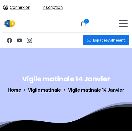
Connexion
Inscription
0
Espaces Adhérant
Vigile
matinale
14
Janvier
Home
Vigile matinale
Vigile matinale 14 Janvier