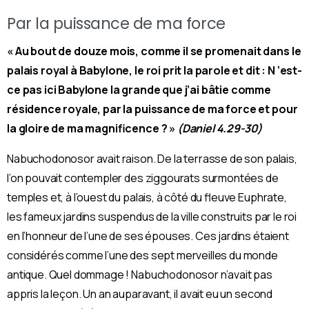
Par la puissance de ma force
« Au bout de douze mois, comme il se promenait dans le
palais royal à Babylone, le roi prit la parole et dit : N ‘est-
ce pas ici Babylone la grande que j’ai bâtie comme
résidence royale, par la puissance de ma force et pour
la gloire de ma magnificence ? »
(Daniel 4.29-30)
Nabuchodonosor avait raison. De la terrasse de son palais,
l’on pouvait contempler des ziggourats surmontées de
temples et, à l’ouest du palais, à côté du fleuve Euphrate,
les fameux jardins suspendus de la ville construits par le roi
en l’honneur de l’une de ses épouses. Ces jardins étaient
considérés comme l’une des sept merveilles du monde
antique. Quel dommage ! Nabuchodonosor n’avait pas
appris la leçon. Un an auparavant, il avait eu un second