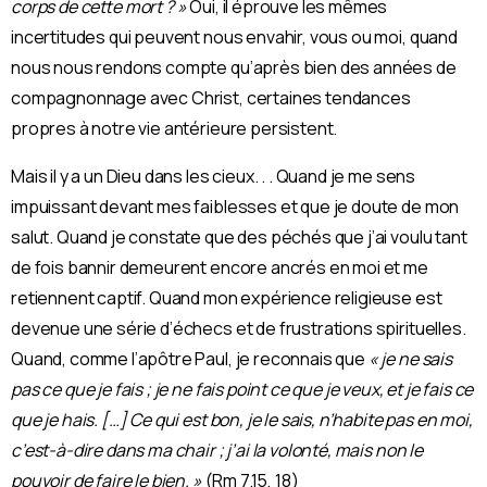
corps de cette mort ? »
Oui, il éprouve les mêmes
incertitudes qui peuvent nous envahir, vous ou moi, quand
nous nous rendons compte qu’après bien des années de
compagnonnage avec Christ, certaines tendances
propres à notre vie antérieure persistent.
Mais il y a un Dieu dans les cieux. . . Quand je me sens
impuissant devant mes faiblesses et que je doute de mon
salut. Quand je constate que des péchés que j’ai voulu tant
de fois bannir demeurent encore ancrés en moi et me
retiennent captif. Quand mon expérience religieuse est
devenue une série d’échecs et de frustrations spirituelles.
Quand, comme l’apôtre Paul, je reconnais que
« je ne sais
pas ce que je fais ; je ne fais point ce que je veux, et je fais ce
que je hais. […] Ce qui est bon, je le sais, n’habite pas en moi,
c’est-à-dire dans ma chair ; j’ai la volonté, mais non le
pouvoir de faire le bien. »
(Rm 7.15, 18)