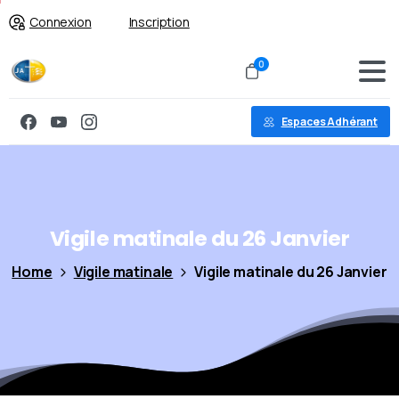
Connexion
Inscription
0
Espaces Adhérant
Vigile
matinale
du
26
Janvier
Home
Vigile matinale
Vigile matinale du 26 Janvier