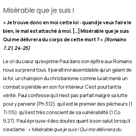
Misérable que je suis !
« Je trouve donc en moi cette loi : quand je veux faire le
bien, le mal est attaché à moi. […] Misérable que je suis
Qui me délivrera du corps de cette mort ? »
(Romains
7.21, 24-25)
Le cri du cœur qu’exprime Paul dans son épître aux Romains
nous surprend tous. Il paraît invraisemblable qu’un géant de
la foi, un champion du christianisme comme lui ait mené un
combat si pénible en son for intérieur.
C’est pourtant la
vérité. Paul confesse qu’il n’est pas parfait malgré sa lutte
pour y parvenir (Ph 3.12), qu’il est le premier des pécheurs (1
Ti 1.15), qu’il est très conscient de sa vulnérabilité (1 Co
9.27). Paul éprouve-il des doutes quant à son salut lorsqu’il
s’exclame :
« Misérable que je suis ! Qui me délivrera du