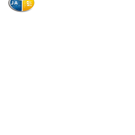
AJAG © Tous droits réservés
Association de la Jeunesse Adventiste
de la Guadeloupe (AJAG)
Morne Boissard, Habitation Lacroix
97139 LES ABYMES
Association
Contactez-nous
Qui sommes-nous ?
Téléchargements
CGV