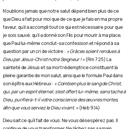
N’oublions jamais que notre salut dépend bien plus de ce
que Dieu a fait pour moi que de ce que je fais en ma propre
faveur, qu’il a accompli tout ce qui est nécessaire pour que
je sois sauvé, qu’il a donné son Fils pour mourir à ma place,
que Paul lui-même conclut-sa confession et répond à sa
question par un cri de victoire :
« Grâces soient rendues à
Dieu par Jésus-Christ notre Seigneur ! »
(Rm 7.25) La
sainteté de Jésus et sa mort rédemptrice constituent la
pleine garantie de mon salut, ainsi que le formule Paul dans
son épître aux Hébreux :
« Combien plus le sang de Christ,
qui, par un esprit éternel, s’est offert lui-même, sans tache à
Dieu, purifiera-t-il votre conscience des œuvres mortes,
aﬁn que vous serviez le Dieu vivant. »
(Heb 9.14)
Dieu sait ce qu’il fait de vous. Ne vous désespérez pas. Il
continue de vous transformer. Ne lâchez pas sa main.