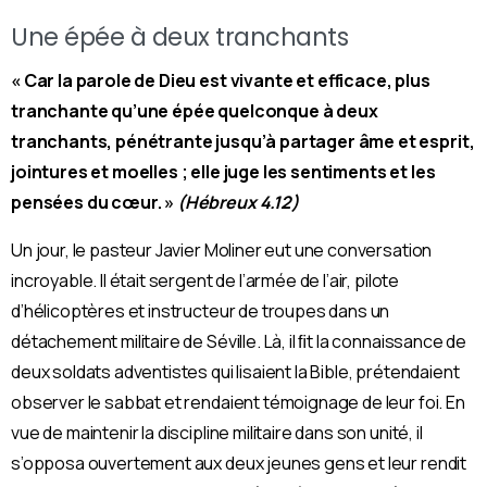
Une épée à deux tranchants
« Car la parole de Dieu est vivante et efficace, plus
tranchante qu’une épée quelconque à deux
tranchants, pénétrante jusqu’à partager âme et esprit,
jointures et moelles ; elle juge les sentiments et les
pensées du cœur. »
(Hébreux 4.12)
Un jour, le pasteur Javier Moliner eut une conversation
incroyable. Il était sergent de l’armée de l’air, pilote
d’hélicoptères et instructeur de troupes dans un
détachement militaire de Séville. Là, il ﬁt la connaissance de
deux soldats adventistes qui lisaient la Bible, prétendaient
observer le sabbat et rendaient témoignage de leur foi.
En
vue de maintenir la discipline militaire dans son unité, il
s’opposa ouvertement aux deux jeunes gens et leur rendit