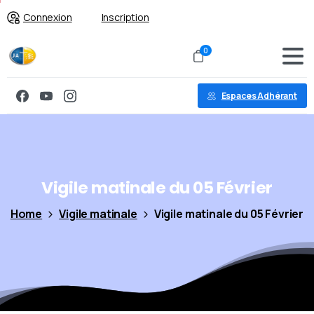
Connexion
Inscription
0
Espaces Adhérant
Vigile
matinale
du
05
Février
Home
Vigile matinale
Vigile matinale du 05 Février