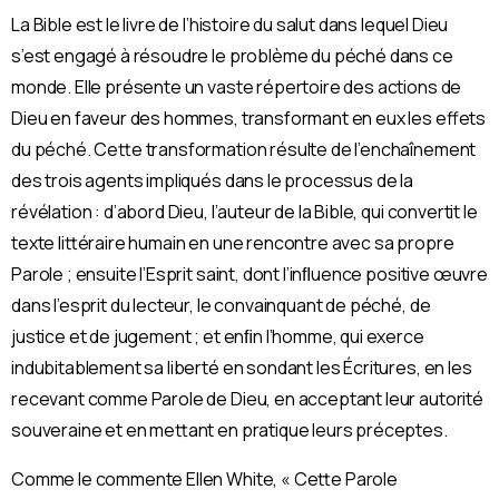
La Bible est le livre de l’histoire du salut dans lequel Dieu
s’est engagé à résoudre le problème du péché dans ce
monde. Elle présente un vaste répertoire des actions de
Dieu en faveur des hommes, transformant en eux les effets
du péché. Cette transformation résulte de l’enchaînement
des trois agents impliqués dans le processus de la
révélation : d’abord Dieu, l’auteur de la Bible, qui convertit le
texte littéraire humain en une rencontre avec sa propre
Parole ; ensuite l’Esprit saint, dont l’inﬂuence positive œuvre
dans l’esprit du lecteur, le convainquant de péché, de
justice et de jugement ; et enﬁn l’homme, qui exerce
indubitablement sa liberté en sondant les Écritures, en les
recevant comme Parole de Dieu, en acceptant leur autorité
souveraine et en mettant en pratique leurs préceptes.
Comme le commente Ellen White, « Cette Parole