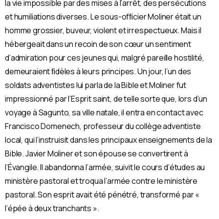
la vie impossible par des mises à l’arrêt, des persécutions
et humiliations diverses. Le sous-ofﬁcier Moliner était un
homme grossier, buveur, violent et irrespectueux. Mais il
hébergeait dans un recoin de son cœur un sentiment
d’admiration pour ces jeunes qui, malgré pareille hostilité,
demeuraient ﬁdèles à leurs principes. Un jour, l’un des
soldats adventistes lui parla de la Bible et Moliner fut
impressionné par l’Esprit saint, de telle sorte que, lors d’un
voyage à Sagunto, sa ville natale, il entra en contact avec
Francisco Domenech, professeur du collège adventiste
local, qui l’instruisit dans les principaux enseignements de la
Bible. Javier Moliner et son épouse se convertirent à
l’Évangile. Il abandonna l’armée, suivit le cours d’études au
ministère pastoral et troqua l’armée contre le ministère
pastoral. Son esprit avait été pénétré, transformé par «
l’épée à deux tranchants ».