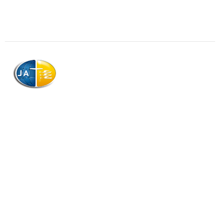
AJAG © Tous droits réservés
Association de la Jeunesse Adventiste
de la Guadeloupe (AJAG)
Morne Boissard, Habitation Lacroix
97139 LES ABYMES
Association
Contactez-nous