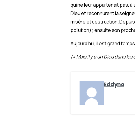
qui ne leur appartenait pas, à 
Dieu et reconnurent la seigne
misère et destruction. Depuis 
pollution) ; ensuite son proch
Aujourd’hui, il est grand temp
(« Mais il y a un Dieu dans les 
Eddyno