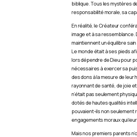
biblique. Tous les mystères de 
responsabilité morale, sa capac
En réalité, le Créateur conféra
image et à sa ressemblance. Die
maintiennent un équilibre sai
Le monde était à ses pieds afin
lors dépendre de Dieu pour po
nécessaires à exercer sa pui
des dons à la mesure de leur ha
rayonnant de santé, de joie e
n’était pas seulement physique
dotés de hautes qualités intell
pouvaient-ils non seulement re
engagements moraux qui leur 
Mais nos premiers parents n’o