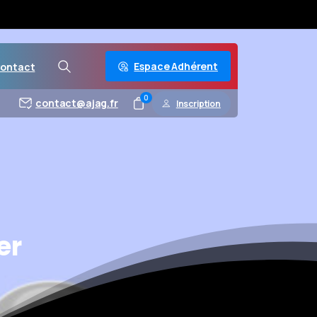
Espace Adhérent
ontact
0
contact@ajag.fr
Inscription
er