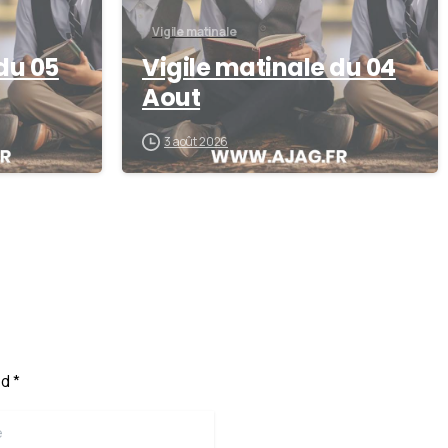
Vigile matinale
du 05
Vigile matinale du 04
Aout
3 août 2026
d *