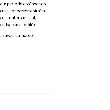
nt leur perte de conﬁance en
mauvaise décision entraîna
age du milieu ambiant,
gondage, immoralité).
le sauveur du monde.