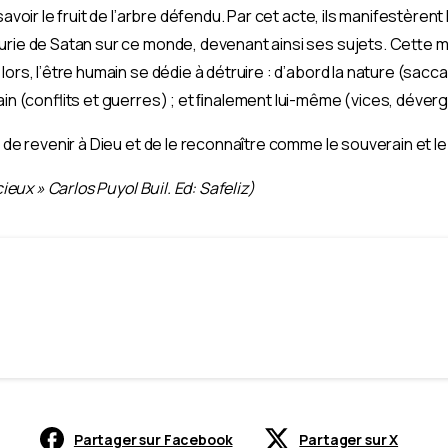
savoir le fruit de l’arbre défendu. Par cet acte, ils manifestère
urie de Satan sur ce monde, devenant ainsi ses sujets. Cette 
lors, l’être humain se dédie à détruire : d’abord la nature (sacc
ain (conflits et guerres) ; et ﬁnalement lui-même (vices, déver
s de revenir à Dieu et de le reconnaître comme le souverain et 
cieux » Carlos Puyol Buil. Ed: Safeliz)
Partager sur Facebook
Partager sur X