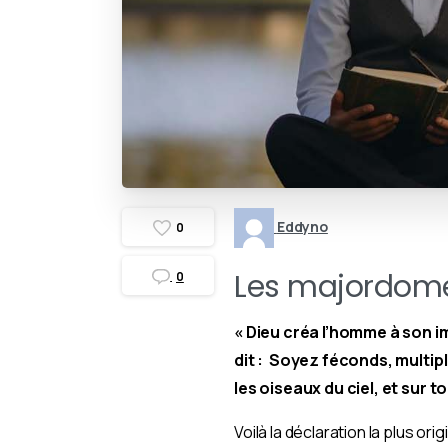
Eddyno
0
Les majordom
0
« Dieu créa l’homme à son ima
dit : Soyez féconds, multipl
les oiseaux du ciel, et sur t
Voilà la déclaration la plus or