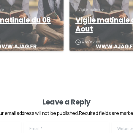
ale
Vigile matinale
 matinale du 06
Vigile matinale 
Aout
6
4 août 2026
Leave a Reply
ur email address will not be published.Required fields are marke
Email
*
Website