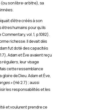
 (ou son libre-arbitre), sa
 innées.
liquait d’être créés à son
es êtres humains pour qu’ils
 Commentary, vol. 1, p.1082).
orme richesse. Il devait dès
 Adam fut doté des capacités
11.7), Adam et Ève avaient reçu
s réguliers, leur visage
. Mais cette ressemblance
a gloire de Dieu. Adam et Ève,
 anges »
(Hé 2.7) ; aussi
sir les responsabilités et les
ité et voulurent prendre ce