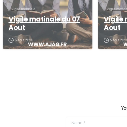
Vigile matinale
Vigile matin
Vigile matinale du 07
Vigile
Aout
Aout
6 août 2026
5 août 202
Yo
Name
*