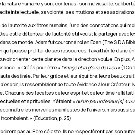
la nature humaine y sont contenus : son individualité, sa liberté
ité intellectuelle, sa volonté, ses intuitions et ses aspirations
 de l’autorité aux êtres humains, l’une des connotations qui imp
u est le détenteur de l’autorité et il voulut la partager avec l
n dans ce monde. Adam fut couronné roi en Éden (The S.D.A Bible
 qu’il puisse proﬁter de ses ressources. Il avait hérité d’une én
uvoir orienter cette planète dans la direction voulue. En plus,
ssance : « Créés pour être
« l’image et la gloire de Dieu »
(1 Co 
ute destinée. Par leur grâce et leur équilibre, leurs beaux trait
t d’espoir, ils ressemblaient de toute évidence à leur Créateur
. Chacune des facettes de leur esprit et de leur âme reﬂétait l
ectuelles et spirituelles, n’étaient
« qu’un peu inférieur[s] aux
connaître les merveilles manifestes de l’univers, mais aussi sai
incombaient. » (Éducation, p. 23)
béirent pas au Père céleste. Ils ne respectèrent pas son autor