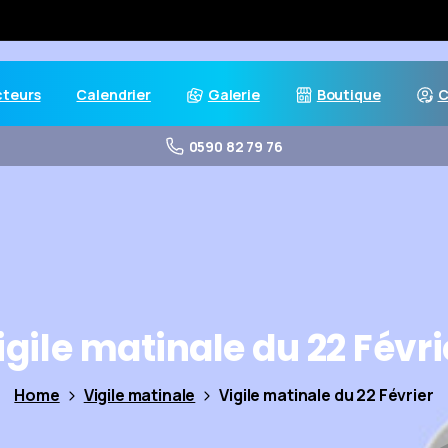
cteurs
Calendrier
Galerie
Boutique
C
0590 82 79 76
igile
matinale
du
22
Févri
Home
Vigile matinale
Vigile matinale du 22 Février