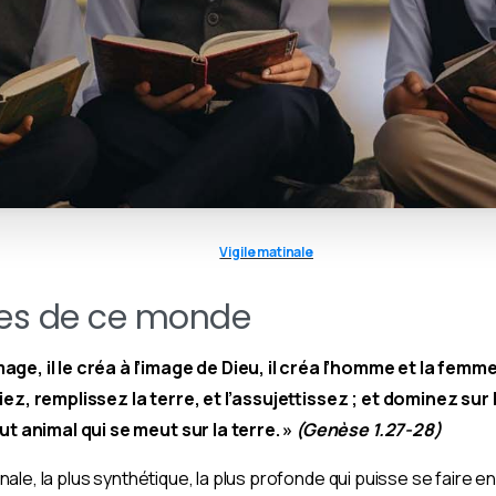
Vigile matinale
es de ce monde
ge, il le créa à l’image de Dieu, il créa l’homme et la femme.
iez, remplissez la terre, et l’assujettissez ; et dominez sur
out animal qui se meut sur la terre. »
(Genèse 1.27-28)
iginale, la plus synthétique, la plus profonde qui puisse se faire