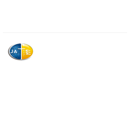
AJAG © Tous droits réservés
Association de la Jeunesse Adventiste
de la Guadeloupe (AJAG)
Morne Boissard, Habitation Lacroix
97139 LES ABYMES
Association