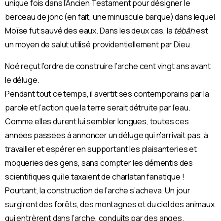
unique fois dans l’Ancien Testament pour désigner le
berceau de jonc (en fait, une minuscule barque) dans lequel
Moïse fut sauvé des eaux. Dans les deux cas, la
tébâh
est
un moyen de salut utilisé providentiellement par Dieu.
Noé reçut l’ordre de construire l’arche cent vingt ans avant
le déluge.
Pendant tout ce temps, il avertit ses contemporains par la
parole et l’action que la terre serait détruite par l’eau.
Comme elles durent lui sembler longues, toutes ces
années passées à annoncer un déluge qui n’arrivait pas, à
travailler et espérer en supportant les plaisanteries et
moqueries des gens, sans compter les démentis des
scientiﬁques qui le taxaient de charlatan fanatique !
Pourtant, la construction de l’arche s’acheva. Un jour
surgirent des forêts, des montagnes et du ciel des animaux
qui entrèrent dans l’arche, conduits par des anges.