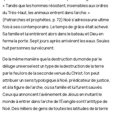
« Tandis que les hommes résistent, insensibles aux ordres
du Très-Haut, les animaux entrent dans l’arche. »
(Patriarches et prophètes, p. 72) Noé s’adressa une ultime
fois à ses contemporains. Le temps de grâce était achevé.
Sa famille et lui entrèrent alors dans le bateau et Dieu en
ferma la porte. Sept jours après arrivèrent les eaux. Seules
huit personnes survécurent.
De la même manière que la destruction du monde par le
déluge universel est un type de la destruction de la terre
par le feu lors de la seconde venue du Christ, l’on peut
attribuer un sens typologique à Noé, prédicateur de justice,
et à la ﬁgure de l’arche, où sa famille et lui furent sauvés.
Ceux qui annoncent l’avènement de Jésus en invitant le
monde à entrer dans l’arche de l’Évangile sont l’antitype de
Noé. Des milliers de gens de toutes les latitudes de la terre