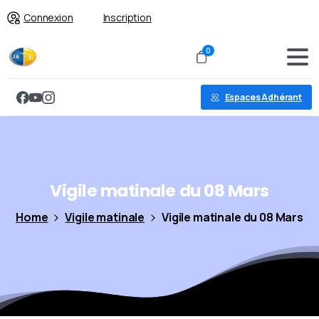
Connexion
Inscription
0
Espaces Adhérant
Vigile
matinale
du
08
Mars
Home
Vigile matinale
Vigile matinale du 08 Mars