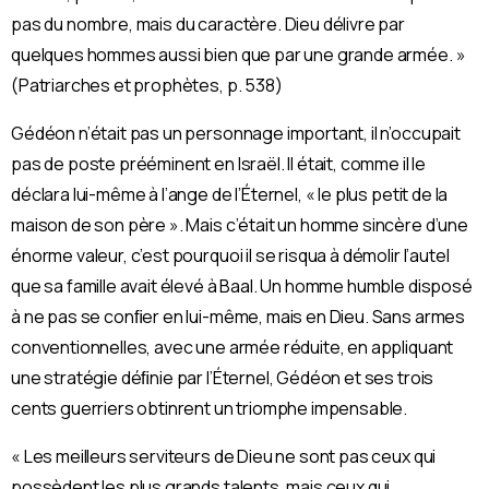
pas du nombre, mais du caractère. Dieu délivre par
quelques hommes aussi bien que par une grande armée. »
(Patriarches et prophètes, p. 538)
Gédéon n’était pas un personnage important, il n’occupait
pas de poste prééminent en Israël. Il était, comme il le
déclara lui-même à l’ange de l’Éternel, « le plus petit de la
maison de son père ». Mais c’était un homme sincère d’une
énorme valeur, c’est pourquoi il se risqua à démolir l’autel
que sa famille avait élevé à Baal. Un homme humble disposé
à ne pas se conﬁer en lui-même, mais en Dieu. Sans armes
conventionnelles, avec une armée réduite, en appliquant
une stratégie déﬁnie par l’Éternel, Gédéon et ses trois
cents guerriers obtinrent un triomphe impensable.
« Les meilleurs serviteurs de Dieu ne sont pas ceux qui
possèdent les plus grands talents, mais ceux qui,