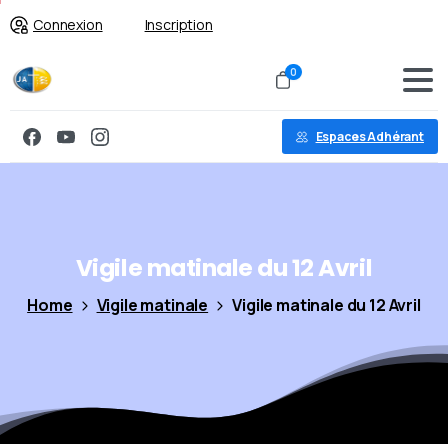
Connexion
Inscription
0
Espaces Adhérant
Vigile
matinale
du
12
Avril
Home
Vigile matinale
Vigile matinale du 12 Avril