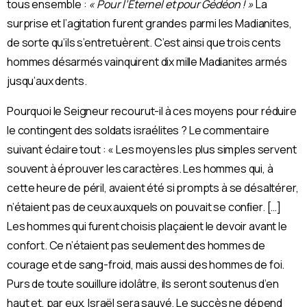
tous ensemble :
« Pour l’Éternel et pour Gédéon ! »
La
surprise et l’agitation furent grandes parmi les Madianites,
de sorte qu’ils s’entretuèrent. C’est ainsi que trois cents
hommes désarmés vainquirent dix mille Madianites armés
jusqu’aux dents.
Pourquoi le Seigneur recourut-il à ces moyens pour réduire
le contingent des soldats israélites ? Le commentaire
suivant éclaire tout : « Les moyens les plus simples servent
souvent à éprouver les caractères. Les hommes qui, à
cette heure de péril, avaient été si prompts à se désaltérer,
n’étaient pas de ceux auxquels on pouvait se conﬁer. […]
Les hommes qui furent choisis plaçaient le devoir avant le
confort. Ce n’étaient pas seulement des hommes de
courage et de sang-froid, mais aussi des hommes de foi.
Purs de toute souillure idolâtre, ils seront soutenus d’en
haut et, par eux, Israël sera sauvé. Le succès ne dépend