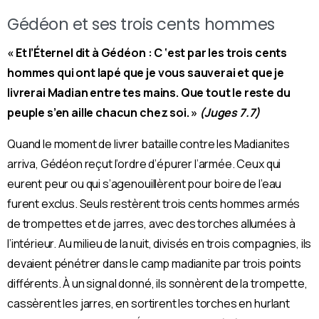
Gédéon et ses trois cents hommes
« Et l’Éternel dit à Gédéon : C ‘est par les trois cents
hommes qui ont lapé que je vous sauverai et que je
livrerai Madian entre tes mains. Que tout le reste du
peuple s’en aille chacun chez soi. »
(Juges 7.7)
Quand le moment de livrer bataille contre les Madianites
arriva, Gédéon reçut l’ordre d’épurer l’armée. Ceux qui
eurent peur ou qui s’agenouillèrent pour boire de l’eau
furent exclus. Seuls restèrent trois cents hommes armés
de trompettes et de jarres, avec des torches allumées à
l’intérieur.
Au milieu de la nuit, divisés en trois compagnies, ils
devaient pénétrer dans le camp madianite par trois points
différents. À un signal donné, ils sonnèrent de la trompette,
cassèrent les jarres, en sortirent les torches en hurlant