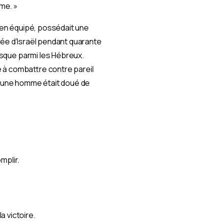
mme. »
bien équipé, possédait une
armée d’Israël pendant quarante
risque parmi les Hébreux.
sé à combattre contre pareil
 jeune homme était doué de
mplir.
la victoire.