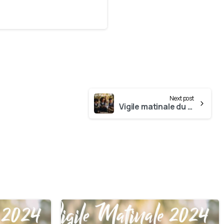
Next post
Vigile matinale du 28 Avril
0
0