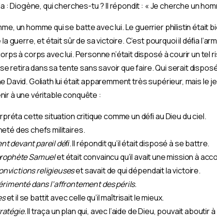
da : Diogène, qui cherches-tu ? Il répondit : « Je cherche un ho
me, un homme qui se batte avec lui. Le guerrier philistin était 
la guerre, et était sûr de sa victoire. C’est pourquoi il déﬁa l’
corps à corps avec lui. Personne n’était disposé à courir un tel 
i se retira dans sa tente sans savoir que faire. Qui serait dispo
e David. Goliath lui était apparemment très supérieur, mais le
ir à une véritable conquête :
nterpréta cette situation critique comme un déﬁ au Dieu du ciel.
heté des chefs militaires.
ent
devant pareil déﬁ
. Il répondit qu’il était disposé à se battre.
e prophète Samuel
et était convaincu qu’il avait une mission à acco
convictions religieuses
et savait de qui dépendait la victoire.
rimenté dans l’affrontement des périls.
es
et il se battit avec celle qu’il maîtrisait le mieux.
tratégie.
Il traça un plan qui, avec l’aide de Dieu, pouvait aboutir à 