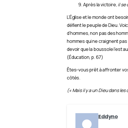
9. Après la victoire,
il s
L’Église et le monde ont bes
déﬁent le peuple de Dieu. Voic
d’hommes, non pas des homme
hommes qui ne craignent pas 
devoir que la boussole l’est au
(Éducation, p. 67)
Êtes-vous prêt à affronter vos
côtés.
(« Mais il y a un Dieu dans les 
Eddyno