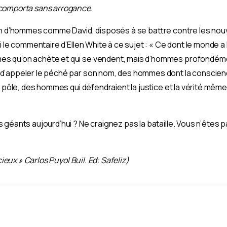
e comporta sans arrogance.
oin d’hommes comme David, disposés à se battre contre les nou
i le commentaire d’Ellen White à ce sujet : « Ce dont le monde a 
s qu’on achète et qui se vendent, mais d’hommes profondémen
d’appeler le péché par son nom, des hommes dont la conscienc
 pôle, des hommes qui défendraient la justice et la vérité même si
 géants aujourd’hui ? Ne craignez pas la bataille. Vous n’êtes pa
cieux » Carlos Puyol Buil. Ed: Safeliz)