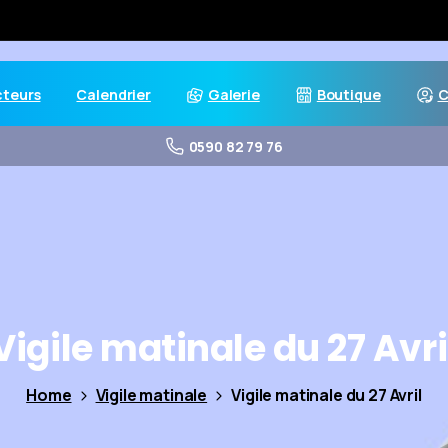
cteurs
Calendrier
Galerie
Boutique
C
0590 82 79 76
Vigile
matinale
du
27
Avri
Home
Vigile matinale
Vigile matinale du 27 Avril