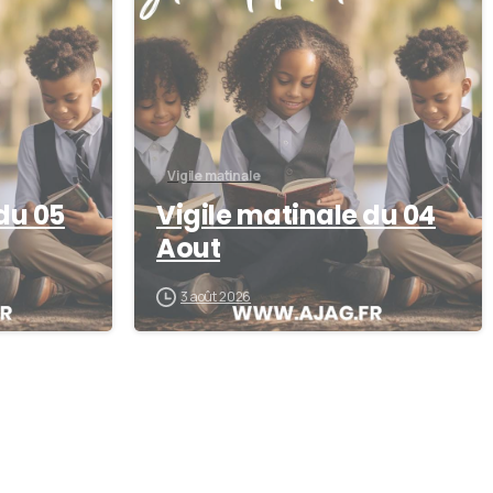
Vigile matinale
du 05
Vigile matinale du 04
Aout
3 août 2026