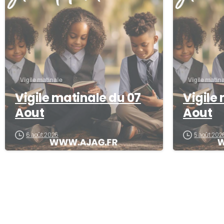
Vigile matinale
Vigile matin
Vigile matinale du 07
Vigile
Aout
Aout
6 août 2026
5 août 202