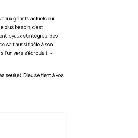
veaux géants actuels qui
le plus besoin, c’est
t loyaux et intègres, des
e soit aussi ﬁdèle à son
 l’univers s’écroulait. »
s seul(e). Dieu se tient à vos