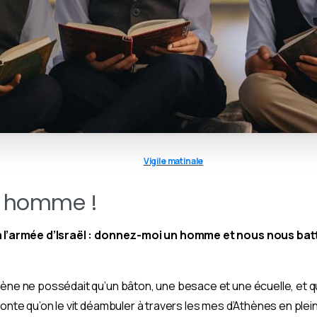
Vigile matinale
 homme !
fi à l’armée d’Israël : donnez-moi un homme et nous nous ba
gène ne possédait qu’un bâton, une besace et une écuelle, et qu
conte qu’on le vit déambuler à travers les mes d’Athènes en ple