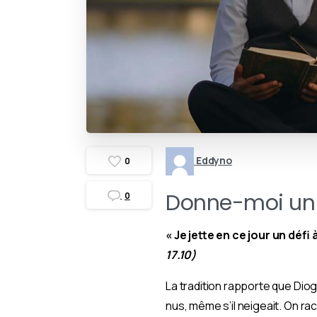
Eddyno
0
Donne-moi un
0
« Je jette en ce jour un dé
17.10)
La tradition rapporte que Dio
nus, même s’il neigeait. On ra