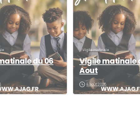
ale
Vigile matinale
 matinale du 06
Vigile matinale 
Aout
6
4 août 2026