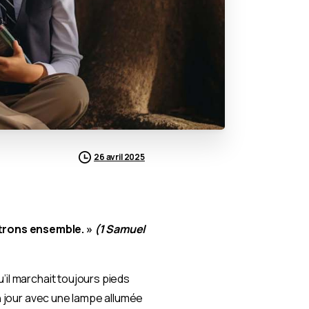
26 avril 2025
ttrons ensemble. »
(1 Samuel
’il marchait toujours pieds
in jour avec une lampe allumée