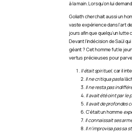
à la main. Lorsqu’on lui deman
Goliath cherchait aussi un hom
vaste expérience dans l’art de 
jours aﬁn que quelqu’un lutte 
Devant l’indécision de Saül qu
géant ? Cet homme fut le jeun
vertus précieuses pour parven
Il était spirituel
, car il i
2.
Il ne critiqua pas
la lâc
3.
Il ne resta pas indiffér
4.
Il avait été oint par l
5.
Il avait de profondes 
6. C’était un homme
expé
7.
Il connaissait ses arm
8.
Il n’improvisa pas sa s