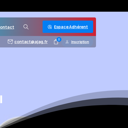
Espace Adhérent
ontact
0
contact@ajag.fr
Inscription
l