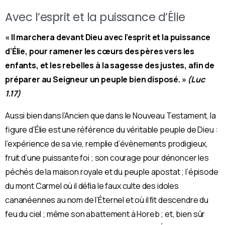
Avec l’esprit et la puissance d’Élie
« Il marchera devant Dieu avec l’esprit et la puissance
d’Élie, pour ramener les cœurs des pères vers les
enfants, et les rebelles à la sagesse des justes, aﬁn de
préparer au Seigneur un peuple bien disposé. »
(Luc
1.17)
Aussi bien dans l’Ancien que dans le Nouveau Testament, la
figure d’Élie est une référence du véritable peuple de Dieu :
l’expérience de sa vie, remplie d’évènements prodigieux,
fruit d’une puissante foi ; son courage pour dénoncer les
péchés de la maison royale et du peuple apostat ; l’épisode
du mont Carmel où il déﬁa le faux culte des idoles
cananéennes au nom de l’Éternel et où il ﬁt descendre du
feu du ciel ; même son abattement à Horeb ; et, bien sûr