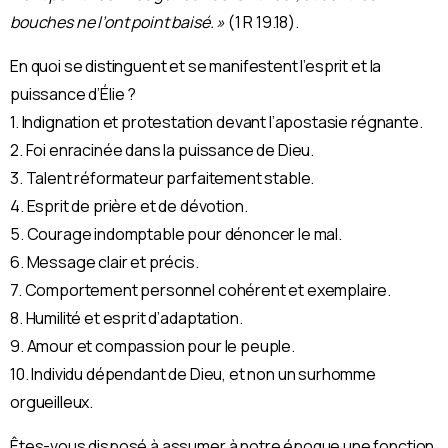
bouches ne l’ont point baisé. »
(1 R 19.18).
En quoi se distinguent et se manifestent l’esprit et la
puissance d’Élie ?
1. Indignation et protestation devant l’apostasie régnante.
2. Foi enracinée dans la puissance de Dieu.
3. Talent réformateur parfaitement stable.
4. Esprit de prière et de dévotion.
5. Courage indomptable pour dénoncer le mal.
6. Message clair et précis.
7. Comportement personnel cohérent et exemplaire.
8. Humilité et esprit d’adaptation.
9. Amour et compassion pour le peuple.
10. Individu dépendant de Dieu, et non un surhomme
orgueilleux.
Êtes-vous disposé à assumer à notre époque une fonction