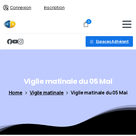
Connexion
Inscription
0
Espaces Adhérant
Vigile
matinale
du
05
Mai
Home
Vigile matinale
Vigile matinale du 05 Mai