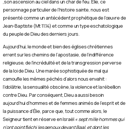
,son ascension au ciel dans un char de feu. Élie, ce
personnage particulier de l’histoire sainte, nous est
présenté comme un antécédent prophétique de l’œuvre de
Jean-Baptiste (Mt 11.14) et comme un type eschatologique
du peuple de Dieu des derniers jours.
Aujourd’hui, le monde et bien des églises chrétiennes
errent sur les chemins de l’apostasie, de l’indifférence
religieuse, de l’incrédulité et de la transgression perverse
de la loi de Dieu. Une marée sophistiquée de mal qui
camouﬂe les mêmes péchés d’alors nous envahit :
l’idolâtrie, la sensualité obscène, la violence et la rébellion
contre Dieu. Par conséquent, Dieu a aussi besoin
aujourd’hui d’hommes et de femmes animés de l’esprit et de
la puissance d’Élie, parce que, tout comme alors, le
Seigneur tient en réserve en Israël
« sept mille hommes qui
n’ont point ﬂéchi les genoux devant Baal, et dont les