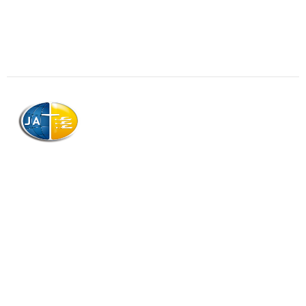
AJAG © Tous droits réservés
Association de la Jeunesse Adventiste
de la Guadeloupe (AJAG)
Morne Boissard, Habitation Lacroix
97139 LES ABYMES
Association