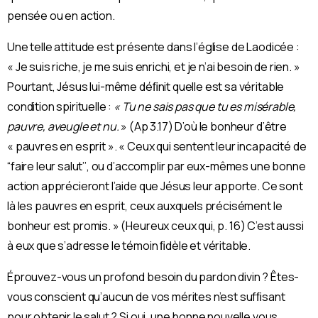
pensée ou en action.
Une telle attitude est présente dans l’église de Laodicée :
« Je suis riche, je me suis enrichi, et je n’ai besoin de rien. »
Pourtant, Jésus lui-même déﬁnit quelle est sa véritable
condition spirituelle :
« Tu ne sais pas que tu es misérable,
pauvre, aveugle et nu.
» (Ap 3.17) D’où le bonheur d’être
« pauvres en esprit ». « Ceux qui sentent leur incapacité de
“faire leur salut’’, ou d’accomplir par eux-mêmes une bonne
action apprécieront l’aide que Jésus leur apporte. Ce sont
là les pauvres en esprit, ceux auxquels précisément le
bonheur est promis. » (Heureux ceux qui, p. 16) C’est aussi
à eux que s’adresse le témoin ﬁdèle et véritable.
Éprouvez-vous un profond besoin du pardon divin ? Êtes-
vous conscient qu’aucun de vos mérites n’est sufﬁsant
pour obtenir le salut ? Si oui, une bonne nouvelle vous