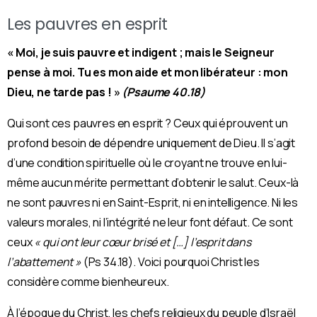
Les pauvres en esprit
« Moi, je suis pauvre et indigent ; mais le Seigneur
pense à moi. Tu es mon aide et mon libérateur : mon
Dieu, ne tarde pas ! »
(Psaume 40.18)
Qui sont ces pauvres en esprit ? Ceux qui éprouvent un
profond besoin de dépendre uniquement de Dieu. Il s’agit
d’une condition spirituelle où le croyant ne trouve en lui-
même aucun mérite permettant d’obtenir le salut. Ceux-là
ne sont pauvres ni en Saint-Esprit, ni en intelligence. Ni les
valeurs morales, ni l’intégrité ne leur font défaut. Ce sont
ceux
« qui ont leur cœur brisé et […] l’esprit dans
l’abattement »
(Ps 34.18). Voici pourquoi Christ les
considère comme bienheureux.
À l’époque du Christ, les chefs religieux du peuple d’Israël