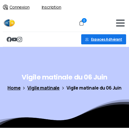
Connexion
Inscription
0
Espaces Adhérant
Vigile
matinale
du
06
Juin
Home
Vigile matinale
Vigile matinale du 06 Juin