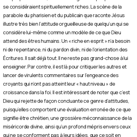
se considéraient spirituellement riches. La scène de la
parabole du pharisien et du publicain que raconte Jésus
illustre très bien l’attitude orgueilleuse de quelqu’un qui se
considère lui-même comme un modèle de ce que Dieu
attend des êtres humains. Un « riche en esprit » n’a besoin
ni de repentance, ni du pardon divin, ni de l’orientation des
Écritures. Il sait déjà tout. Il ne reste pas grand-chose à lui
enseigner. Par contre, il est là pour critiquer les autres et
lancer de virulents commentaires sur l’engeance des
croyants qui n’ont pas atteint leur « haut niveau » de
croissance dans la foi. Il est intéressant de noter que c’est
Dieu qui rejette de façon concluante ce genre d’attitudes,
puisqu’elles comportent une évaluation erronée de ce que
signiﬁe être chrétien, une grossière méconnaissance de la
miséricorde divine, ainsi qu’un profond mépris envers ceux
qui ne se conforment pas à leurs idées, que ce soit en