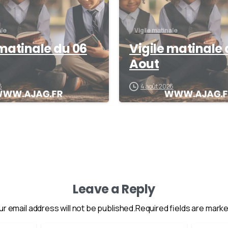
ale
Vigile matinale
 matinale du 06
Vigile matinale 
Aout
6
4 août 2026
Leave a Reply
ur email address will not be published.Required fields are marke