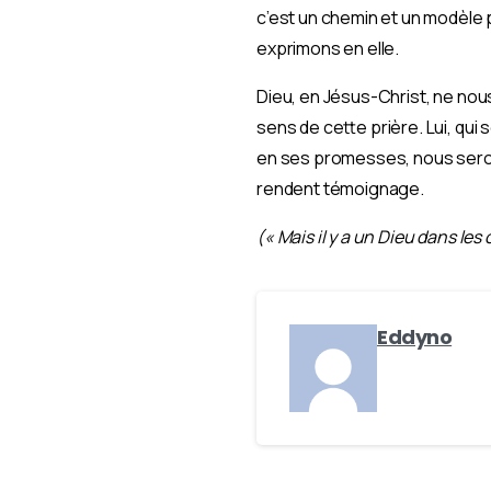
c’est un chemin et un modèle 
exprimons en elle.
Dieu, en Jésus-Christ, ne nous
sens de cette prière. Lui, qui 
en ses promesses, nous serons
rendent témoignage.
(« Mais il y a un Dieu dans les 
Eddyno