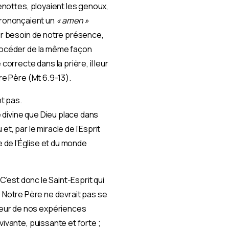
menottes, ployaient les genoux,
s prononçaient un
« amen »
oir besoin de notre présence,
procéder de la même façon
correcte dans la prière, il leur
re Père (Mt 6.9-13).
nt pas.
e divine que Dieu place dans
t, par le miracle de l’Esprit
ie de l’Église et du monde
C’est donc le Saint-Esprit qui
le Notre Père ne devrait pas se
neur de nos expériences
ivante, puissante et forte ;