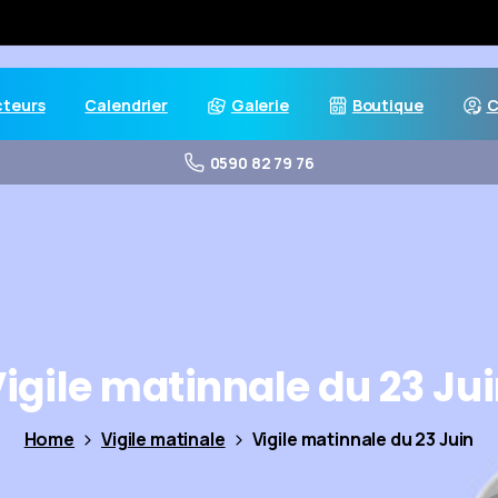
cteurs
Calendrier
Galerie
Boutique
C
0590 82 79 76
igile
matinnale
du
23
Ju
Home
Vigile matinale
Vigile matinnale du 23 Juin