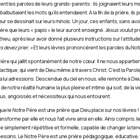
ient les paroles de leurs grands-parents : ils joignaient leurs 
balbutiaient les mots qu’ils entendaient. A la ﬁn de la prière, il
ur se dessinait sur leurs minois. Un jour, ces enfants, sans av
ère que leurs « papis » le leur auront enseigné. Jésus voulut 
ieu, après leur avoir donné plusieurs instructions sur l’attitude 
 devez prier. »
Et leurs lèvres prononcèrent les paroles du Not
ière qui jaillit spontanément de notre cœur. Il ne nous appartie
dactique, qui vient de Dieu même à travers Christ. C’est la Parol
lui adressions. Descendue du ciel en nous, elle remonte à Dieu e
 de notre réalité humaine la plus pleine et intime qui soit, de la v
tus, angoissés et nécessiteux qui nous entourent.
que le Notre Père est une prière que Dieu place sur nos lèvres ! 
ansforme par elle et nous fait vivre ainsi en elle. Ainsi compris, 
simplement répétitive et formelle, capable de changer la te
 besoins. Le Notre Père est une prière pédagogique, éducative, v