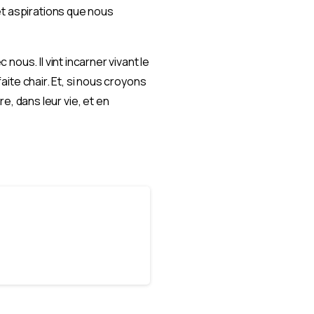
et aspirations que nous
ous. Il vint incarner vivant le
faite chair. Et, si nous croyons
, dans leur vie, et en