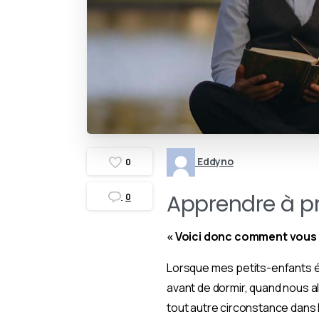
Eddyno
0
Apprendre à pr
0
« Voici donc comment vous 
Lorsque mes petits-enfants ét
avant de dormir, quand nous al
tout autre circonstance dans 