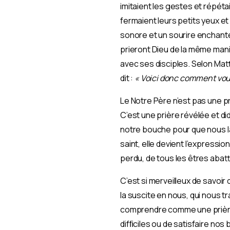
imitaient les gestes et répéta
fermaient leurs petits yeux et 
sonore et un sourire enchante
prieront Dieu de la même mani
avec ses disciples. Selon Matth
dit :
« Voici donc comment vous
Le Notre Père n’est pas une pr
C’est une prière révélée et di
notre bouche pour que nous la 
saint, elle devient l’expression
perdu, de tous les êtres abat
C’est si merveilleux de savoir 
la suscite en nous, qui nous tr
comprendre comme une prière 
difﬁciles ou de satisfaire nos