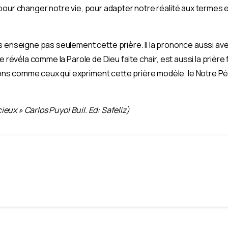
pour changer notre vie, pour adapter notre réalité aux termes 
 enseigne pas seulement cette prière. Il la prononce aussi avec n
se révéla comme la Parole de Dieu faite chair, est aussi la prière 
 comme ceux qui expriment cette prière modèle, le Notre Père
cieux » Carlos Puyol Buil. Ed: Safeliz)