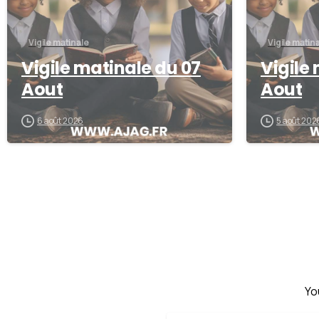
Vigile matinale
Vigile matin
Vigile matinale du 07
Vigile
Aout
Aout
6 août 2026
5 août 202
Yo