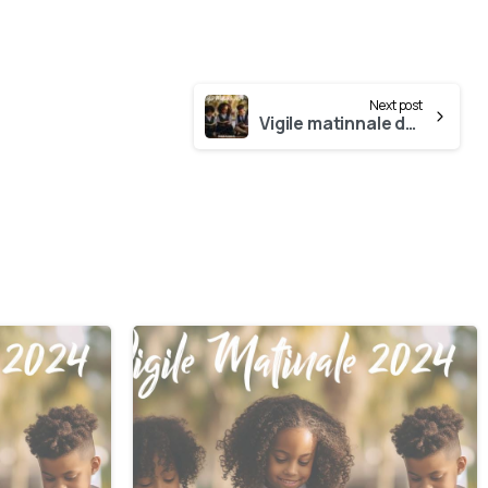
Next post
Vigile matinnale du 24 Juin
0
0