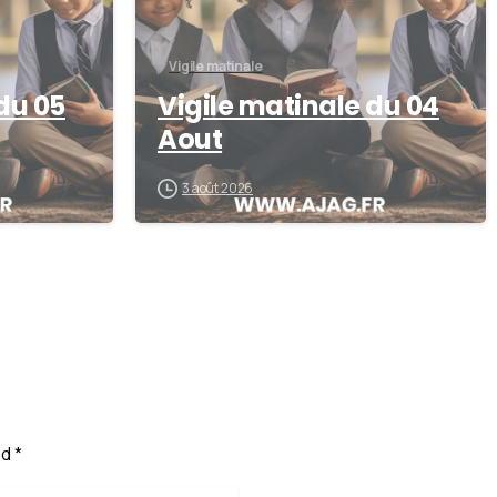
Vigile matinale
du 05
Vigile matinale du 04
Aout
3 août 2026
d *