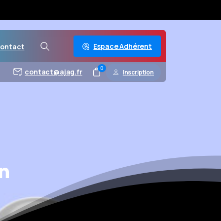
Espace Adhérent
ontact
0
contact@ajag.fr
Inscription
in