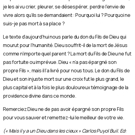
je les ai vu crier, pleurer, se désespérer, perdre l’envie de
vivre alors qu’ils se demandaient : Pourquoi lui ? Pourquoi ne
suis-je pas mort à sa place ?
Le texte d’aujourd’hui nous parle du don du Fils de Dieu qui
mourut pour l’humanité. Dieu souffrit-il de la mort de Jésus
comme n’importe quel parent ? La mort du Fils de Dieu ne fut
pas fortuite ou imprévue. Dieu « n’a pas épargné son
propre Fils », mais il l’a livré pour nous tous. Le don du Fils de
Dieu et son injuste mort sur une croix fut le plus grand, le
plus capital et à la fois le plus douloureux témoignage de la
providence divine dans ce monde.
Remerciez Dieu ne de pas avoir épargné son propre Fils
pour vous sauver et remettez-lui le meilleur de votre vie.
(« Mais il y a un Dieu dans les cieux » Carlos Puyol Buil. Ed: