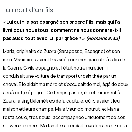
La mort d’un ﬁls
« Lui qui n ‘a pas épargné son propre Fils, mais qui l’a
livré pour nous tous, comment ne nous donnera-t-il
pas aussi tout avec lui, par grâce ? »
(Romains 8.32)
Maria, originaire de Zuera (Saragosse, Espagne) et son
mari, Mauricio, avaient travaillé pour mes parents à la ﬁn de
la Guerre Civile espagnole. Il était notre muletier : il
conduisait une voiture de transport urbain tirée par un
cheval. Elle aidait ma mère et s’occupait de moi, âgé de deux
ans à cette époque.
Ce temps passé, ils retoumèrent à
Zuera, à vingt kilomètres de la capitale, où ils avaient leur
maison et leurs champs. Mais Mauricio mourut, et María
resta seule, très seule, accompagnée uniquement de ses
souvenirs amers. Ma famille se rendait tous les ans à Zuera