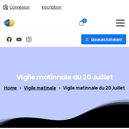
Connexion
Inscription
0
Espaces Adhérant
Vigile
matinnale
du
20
Juillet
Home
Vigile matinale
Vigile matinnale du 20 Juillet