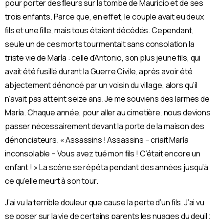
pour porter des ﬂeurs sur la tombe de Mauricio et de ses
trois enfants. Parce que, en effet, le couple avait eu deux
ﬁls et une ﬁlle, mais tous étaient décédés. Cependant,
seule un de ces morts tourmentait sans consolation la
triste vie de María : celle d’Antonio, son plus jeune ﬁls, qui
avait été fusillé durant la Guerre Civile, après avoir été
abjectement dénoncé par un voisin du village, alors qu’il
n’avait pas atteint seize ans. Je me souviens des larmes de
María. Chaque année, pour aller au cimetière, nous devions
passer nécessairement devant la porte de la maison des
dénonciateurs. « Assassins ! Assassins – criait María
inconsolable – Vous avez tué mon ﬁls ! C’était encore un
enfant ! » La scène se répéta pendant des années jusqu’à
ce qu’elle meurt à son tour.
J’ai vu la terrible douleur que cause la perte d’un ﬁls. J’ai vu
se poser sur la vie de certains parents les nuages du deuil ;