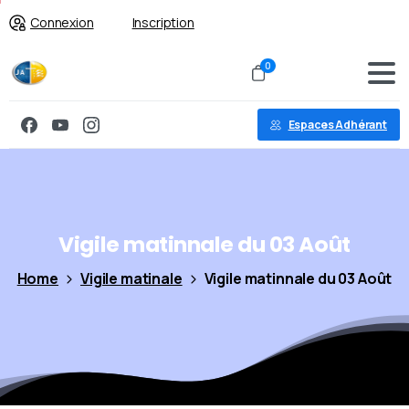
Connexion
Inscription
0
Espaces Adhérant
Vigile
matinnale
du
03
Août
Home
Vigile matinale
Vigile matinnale du 03 Août