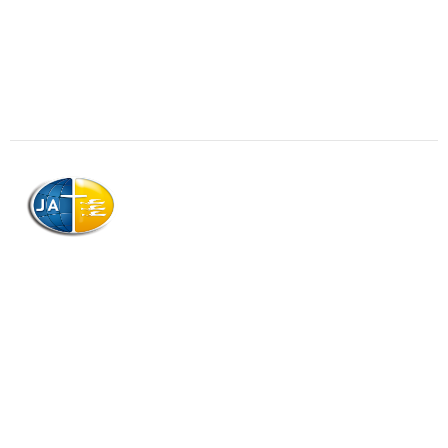
AJAG © Tous droits réservés
Association de la Jeunesse Adventiste
de la Guadeloupe (AJAG)
Morne Boissard, Habitation Lacroix
97139 LES ABYMES