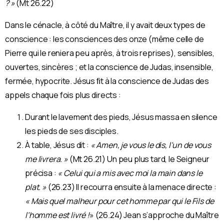
? »
(Mt 26.22)
Dans le cénacle, à côté du Maître, il y avait deux types de
conscience : les consciences des onze (même celle de
Pierre qui le reniera peu après, à trois reprises), sensibles,
ouvertes, sincères ; et la conscience de Judas, insensible,
fermée, hypocrite. Jésus ﬁt à la conscience de Judas des
appels chaque fois plus directs :
Durant le lavement des pieds, Jésus massa en silence
les pieds de ses disciples.
À table, Jésus dit :
« Amen, je vous le dis, l’un de vous
me livrera. »
(Mt 26.21) Un peu plus tard, le Seigneur
précisa :
« Celui qui a mis avec moi la main dans le
plat. »
(26.23) Il recourra ensuite à la menace directe :
« Mais quel malheur pour cet homme par qui le Fils de
l’homme est livré !
» (26.24) Jean s’approche du Maître