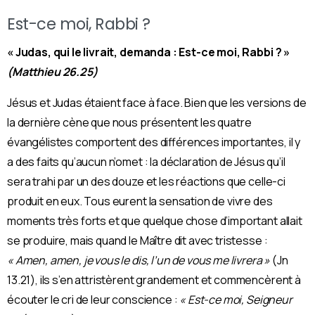
Est-ce moi, Rabbi ?
« Judas, qui le livrait, demanda : Est-ce moi, Rabbi ? »
(Matthieu 26.25)
Jésus et Judas étaient face à face. Bien que les versions de
la dernière cène que nous présentent les quatre
évangélistes comportent des différences importantes, il y
a des faits qu’aucun n’omet : la déclaration de Jésus qu’il
sera trahi par un des douze et les réactions que celle-ci
produit en eux. Tous eurent la sensation de vivre des
moments très forts et que quelque chose d’important allait
se produire, mais quand le Maître dit avec tristesse :
« Amen, amen, je vous le dis, l’un de vous me livrera »
(Jn
13.21), ils s’en attristèrent grandement et commencèrent à
écouter le cri de leur conscience :
« Est-ce moi, Seigneur