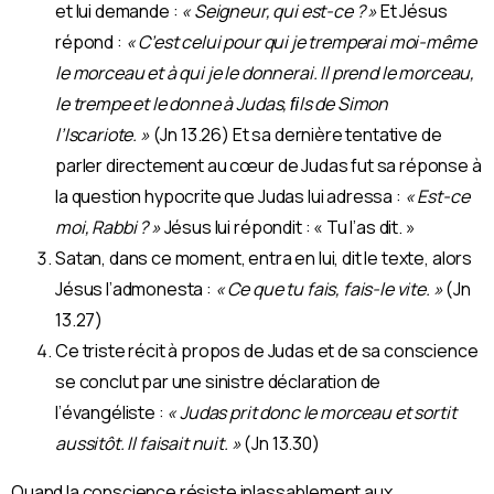
et lui demande :
« Seigneur, qui est-ce ? »
Et Jésus
répond :
« C’est celui pour qui je tremperai moi-même
le morceau et à qui je le donnerai. Il prend le morceau,
le trempe et le donne à Judas, ﬁls de Simon
l’Iscariote. »
(Jn 13.26) Et sa dernière tentative de
parler directement au cœur de Judas fut sa réponse à
la question hypocrite que Judas lui adressa :
« Est-ce
moi, Rabbi ? »
Jésus lui répondit : « Tu l’as dit. »
Satan, dans ce moment, entra en lui, dit le texte, alors
Jésus l’admonesta :
« Ce que tu fais, fais-le vite. »
(Jn
13.27)
Ce triste récit à propos de Judas et de sa conscience
se conclut par une sinistre déclaration de
l’évangéliste :
« Judas prit donc le morceau et sortit
aussitôt. Il faisait nuit. »
(Jn 13.30)
Quand la conscience résiste inlassablement aux