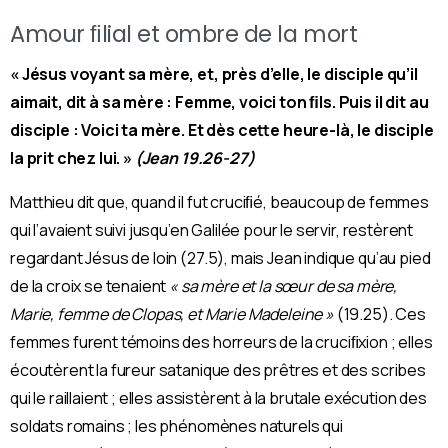
Amour ﬁlial et ombre de la mort
« Jésus voyant sa mère, et, près d’elle, le disciple qu’il
aimait, dit à sa mère : Femme, voici ton ﬁls. Puis il dit au
disciple : Voici ta mère. Et dès cette heure-là, le disciple
la prit chez lui. »
(Jean 19.26-27)
Matthieu dit que, quand il fut cruciﬁé, beaucoup de femmes
qui l’avaient suivi jusqu’en Galilée pour le servir, restèrent
regardant Jésus de loin (27.5), mais Jean indique qu’au pied
de la croix se tenaient
« sa mère et la sœur de sa mère,
Marie, femme de Clopas, et Marie Madeleine »
(19.25).
Ces
femmes furent témoins des horreurs de la cruciﬁxion ; elles
écoutèrent la fureur satanique des prêtres et des scribes
qui le raillaient ; elles assistèrent à la brutale exécution des
soldats romains ; les phénomènes naturels qui