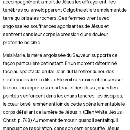
accompagnèrent la mort de Jésus les effrayèrent : les
ténèbres qui enveloppèrent Golgotha et le tremblement de
terre qui brisa les rochers. Ces femmes virent avec
angoisse les souffrances agonisantes de Jésus et
sentirent dans leur corps la pression d’une douleur
profonde indicible.
Mais Marie, la mère angoissée du Sauveur, supporta de
façon particulière cet instant. En un moment déterminé,
face au spectacle brutal, Jean dut la retirer du lieu des
souffrances de son ﬁls : « Elle voit ses mains étendues sur
la croix ; on apporte un marteau et des clous ; quand les
pointes s’enfoncent dans les chairs tendres, les disciples,
le cœur brisé, emmènent loin de cette scène lamentable le
corps défaillant de la mère de Jésus. » (Ellen White, Jésus-
Christ, p. 748) Au moment de mourir, quand il sentait qu’il
manquait de respiration, dans son dernier souffle, Jésus