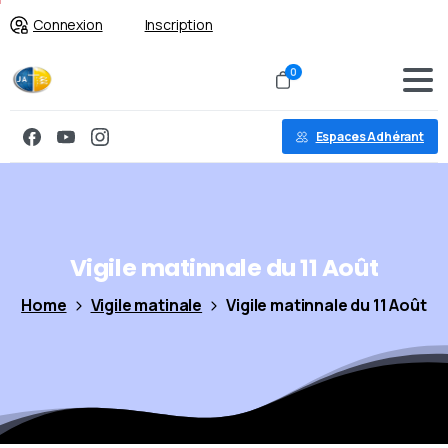
Connexion
Inscription
0
Espaces Adhérant
Vigile
matinnale
du
11
Août
Home
Vigile matinale
Vigile matinnale du 11 Août