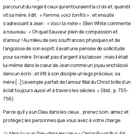
parcourut du regard ceux qui entouraient la croix et, quand il
vit sa mère, il dit :
« Femme, voici ton ﬁls »
; et ensuite
s’adressant à Jean :
« Voici ta mère ».
Ellen White commente
à nouveau : « Oh quel Sauveur plein de compassion et
d’amour ! Au milieu de ses souffrances physiques et de
l’angoisse de son esprit, il avait une pensée de sollicitude
pour sa mère. Il n’avait pas d’argent à lui laisser ; mais il était
lui-même dans le cœur de Jean comme un joyau enchâssé
dans un écrin ; et il ﬁt à son disciple un legs précieux, sa
mère […] L’exemple parfait de l’amour ﬁlial du Christ brille d’un
éclat toujours aussi vif à travers les siècles. » (Ibid., p. 755-
756)
Parce qu’il y a un Dieu dans les cieux… prenez soin, aimez et
protégez les personnes que vous avez à votre charge.
(« Mais il y a un Dieu dans les cieux » Carlos Puyol Buil. Ed: