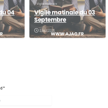
Vigile matinale
du 04
Vigile matinale du 03
Septembre
2 août 2026
d *