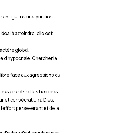
us inﬂigeons une punition.
déal à atteindre, elle est
ractère global.
ne d’hypocrisie. Chercher la
quilibre face aux agressions du
 de nos projets et les hommes,
our et consécration à Dieu.
e l’effort persévérant et de la
es d’aujourd’hui, pendant que