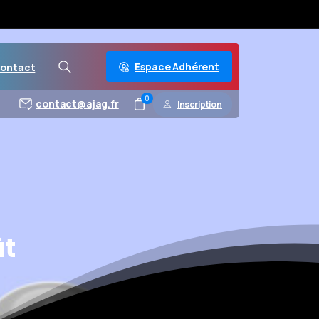
Espace Adhérent
ontact
0
contact@ajag.fr
Inscription
t