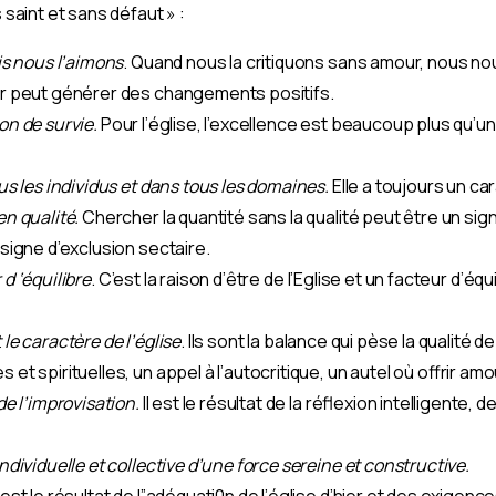
s saint et sans défaut »
:
ais nous l’aimons
. Quand nous la critiquons sans amour, nous no
our peut générer des changements positifs.
on de survie.
Pour l’église, l’excellence est beaucoup plus qu’un i
ous les individus et dans tous les domaines.
Elle a toujours un ca
en qualité.
Chercher la quantité sans la qualité peut être un sig
 signe d’exclusion sectaire.
 d ‘équilibre
. C’est la raison d’être de l’Eglise et un facteur d’é
 le caractère de l’église
. Ils sont la balance qui pèse la qualité
 et spirituelles, un appel à l’autocritique, un autel où offrir am
de l’improvisation.
Il est le résultat de la réflexion intelligente, d
ndividuelle et collective d’une force sereine et constructive.
est le résultat de l”adéquati0n de l’église d’hier et des exigenc