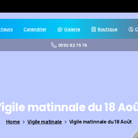
cteurs
Calendrier
Galerie
Boutique
C
0590 82 79 76
igile
matinnale
du
18
Aoû
Home
Vigile matinale
Vigile matinnale du 18 Août