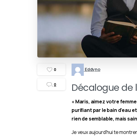
Eddyno
0
Décalogue de l
0
« Maris, aimez votre femme co
puriﬁant par le bain d’eau et
rien de semblable, mais sain
Je veux aujourd’hui te montrer