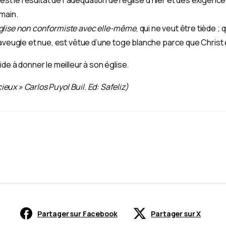
main.
e église non conformiste avec elle-même
, qui ne veut être tiède ; q
aveugle et nue, est vêtue d’une toge blanche parce que Christ e
de à donner le meilleur à son église.
cieux » Carlos Puyol Buil. Ed: Safeliz)
Partager sur Facebook
Partager sur X