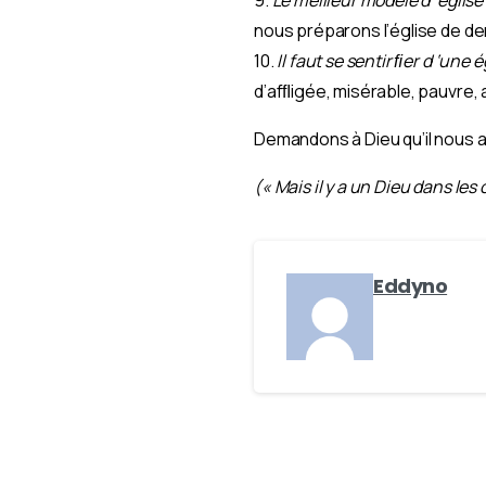
nous préparons l’église de de
10.
Il faut se sentir ﬁer d ‘un
d’afﬂigée, misérable, pauvre, 
Demandons à Dieu qu’il nous ai
(« Mais il y a un Dieu dans les 
Eddyno