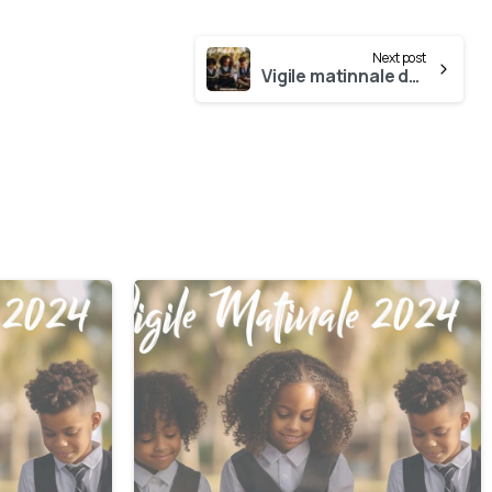
Next post
Vigile matinnale du 19 Août
0
0