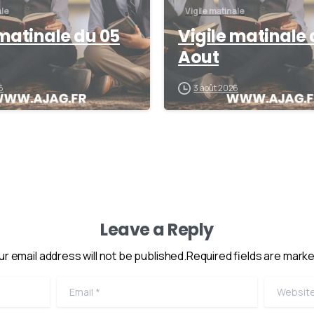
ale
Vigile matinale
 matinale du 05
Vigile matinale 
Aout
6
3 août 2026
Leave a Reply
ur email address will not be published.Required fields are marke
Email
*
Website