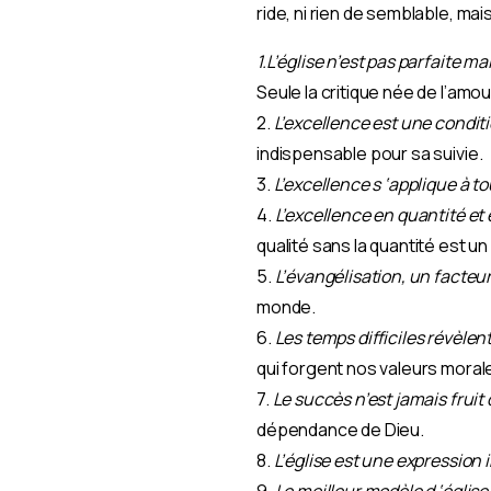
ride, ni rien de semblable, mai
1.L’église n’est pas parfaite m
Seule la critique née de l’am
2.
L’excellence est une conditi
indispensable pour sa suivie.
3.
L’excellence s ‘applique à t
4.
L’excellence en quantité et 
qualité sans la quantité est un
5.
L’évangélisation, un facteur
monde.
6.
Les temps difficiles révèlent
qui forgent nos valeurs morales
7.
Le succès n’est jamais fruit 
dépendance de Dieu.
8.
L’église est une expression i
9.
Le meilleur modèle d ‘église