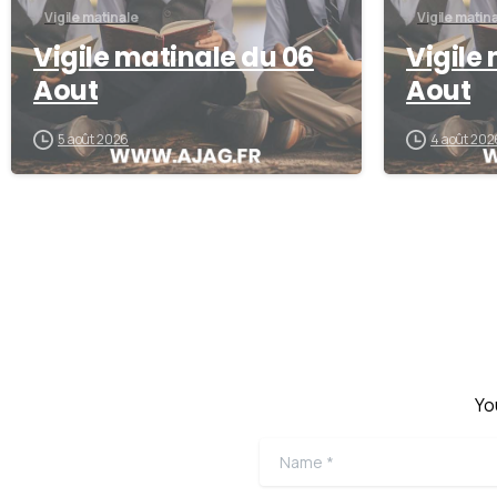
Vigile matinale
Vigile matin
Vigile matinale du 06
Vigile
Aout
Aout
5 août 2026
4 août 202
Yo
Name
*