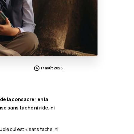
17 août 2025
 de la consacrer en la
use sans tache ni ride, ni
ple qui est « sans tache, ni