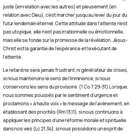
juste (en relation avec les autres) et pieusement (en
relation avec Dieu), c’est marcher jusqu’au lever du jour du
futur lendemain éternel. Cette attitude dans l’attente n’est
pas utopique, elle n’est pas irrationnelle ou émotionnelle,
mais elle se fonde sur la promesse de la révélation. Jésus-
Christ est la garantie de l’espérance et l’exécutant de
l’attente.
Le retard ne sera jamais frustrant, ni générateur de crises,
si nous maintenons le sens de l’imminence, si nous
conservons les sens du provisoire. (1 Co 7.29-31) Lorsque,
nous sommes poussés par le sentiment d’urgence et
proclamons « à haute voix » le message de l’avènement, en
établissant des priorités (Rm 13.11), si nous continuons à
appliquer les principes d’une réforme morale et spirituelle
dans nos vies (Lc 21.34), si nous possédons un esprit de