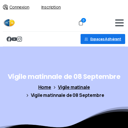
Connexion
Inscription
0
Espaces Adhérant
Vigile
matinnale
de
08
Septembre
Home
Vigile matinale
Vigile matinnale de 08 Septembre