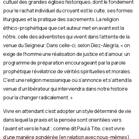
cultuel des grandes églises historiques, dont le fondement
pour le rachat individuel du croyant est le culte, ses formes
liturgiques et la pratique des sacrements.
La religion
éthico-prophétique que cet auteur met en avant est la
nôtre, celle des adventistes qui vivent dans l’attente de la
venue du Seigneur. Dans celle-ci, selon Diez-Alegría, « on
exige de l’homme une réalisation de justice et d’amour, un
programme de préparation encourageant par la parole
prophétique révélatrice de vérités spirituelles et morales.
C’est une religion messianique où s’annonce et s’attend la
venue d’un libérateur qui interviendra dans notre histoire
pour la changer radicalement. »
Vivre en attendant c’est adopter un style déterminé de vie
dans lequel la praxis et la pensée sont orientées vers
l’avant et vers le haut ; comme dit Paul à Tite, c’est vivre
d’une manière pondérée (en relation avec nous-mêmes),