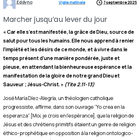
Eddyno
Vigile matinale
7 septembre 2025
Marcher jusqu’au lever du jour
« Car elle s’est manifestée, la grâce de Dieu, source de
salut pour tous les humains. Elle nous apprend à renier
l’impiété et les désirs de ce monde, et à vivre dans le
temps présent d’une manière pondérée, juste et
pieuse, en attendant la bienheureuse espérance et la
manifestation de la gloire de notre grand Dieu et
Sauveur ; Jésus-Christ. »
(Tite 2.11-13)
José María Díez-Alegría, un théologien catholique
progressiste, afﬁrme, dans son ouvrage ‘’Yo crea en la
esperanza’’ [Moi, je crois en l’espérance], que la religion de
Jésus et des chrétiens primitifs étaient un genre de religion
éthico-prophétique en opposition à la religion ontologico-