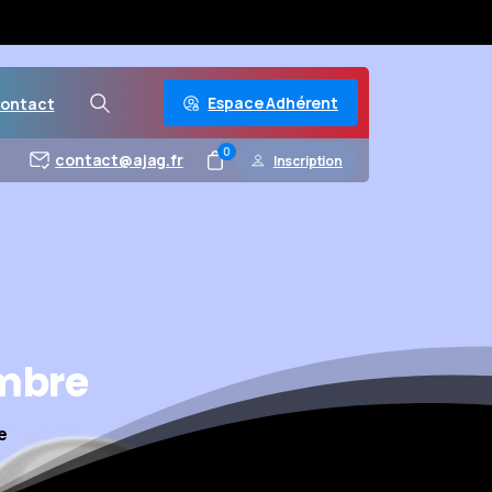
Espace Adhérent
ontact
0
contact@ajag.fr
Inscription
mbre
e