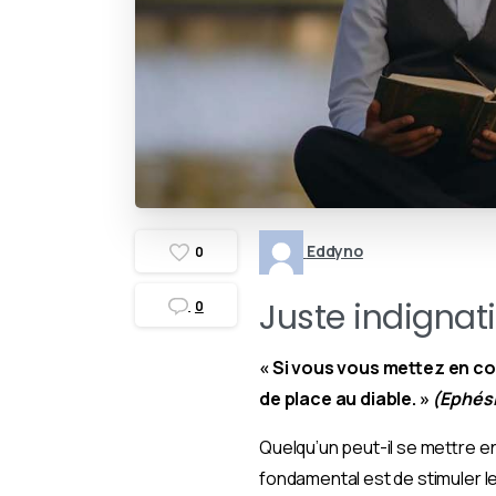
Eddyno
0
Juste indignat
0
« Si vous vous mettez en col
de place au diable. »
(Ephési
Quelqu’un peut-il se mettre en 
fondamental est de stimuler l