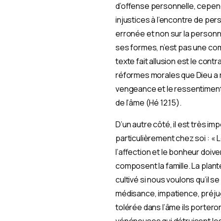
d’offense personnelle, cepend
injustices à l’encontre de per
erronée et non sur la personne
ses formes, n’est pas une comp
texte fait allusion est le con
réformes morales que Dieu a rem
vengeance et le ressentiment 
de l’âme (Hé 12.15).
D’un autre côté, il est très im
particulièrement chez soi : « Le
l’affection et le bonheur doiv
composent la famille. La plant
cultivé si nous voulons qu’il 
médisance, impatience, préjug
tolérée dans l’âme ils porter
vénéneuses qui détruisent les p