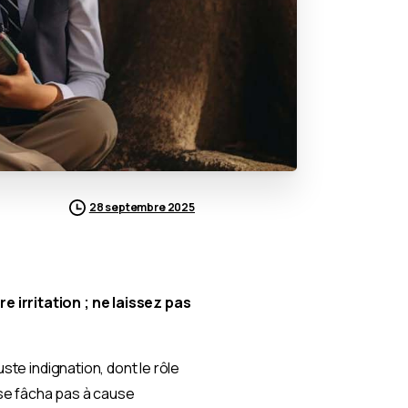
28 septembre 2025
e irritation ; ne laissez pas
ste indignation, dont le rôle
se fâcha pas à cause