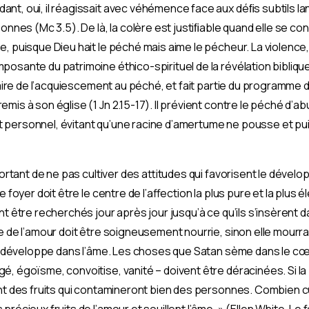
ant, oui, il réagissait avec véhémence face aux déﬁs subtils la
sonnes (Mc 3.5). De là, la colère est justiﬁable quand elle se co
, puisque Dieu hait le péché mais aime le pécheur. La violence,
osante du patrimoine éthico-spirituel de la révélation biblique. 
traire de l’acquiescement au péché, et fait partie du programme 
is à son église (1 Jn 2.15-17). Il prévient contre le péché d’abus
personnel, évitant qu’une racine d’amertume ne pousse et puiss
portant de ne pas cultiver des attitudes qui favorisent le dévelo
 foyer doit être le centre de l’affection la plus pure et la plus é
ent être recherchés jour après jour jusqu’à ce qu’ils s’insèrent 
e de l’amour doit être soigneusement nourrie, sinon elle mourra
se développe dans l’âme. Les choses que Satan sème dans le cœur
é, égoïsme, convoitise, vanité – doivent être déracinées. Si l
ont des fruits qui contamineront bien des personnes. Combien c
récieux fruits de l’amour et souillent l’âme. » (Ellen White, Le f