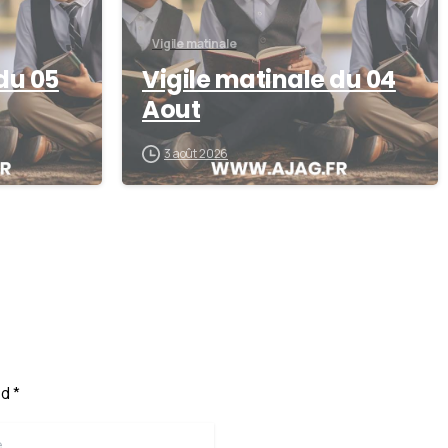
Vigile matinale
du 05
Vigile matinale du 04
Aout
3 août 2026
d *