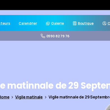
cteurs
Calendrier
Galerie
Boutique
C
0590 82 79 76
le
matinnale
de
29
Septe
Home
Vigile matinale
Vigile matinnale de 29 Septembr