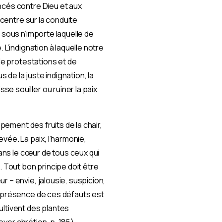
ncés contre Dieu et aux
ncentre sur la conduite
 sous n’importe laquelle de
L’indignation à laquelle notre
de protestations et de
 de la juste indignation, la
e souiller ou ruiner la paix
ppement des fruits de la chair,
levée. La paix, l’harmonie,
dans le cœur de tous ceux qui
. Tout bon principe doit être
 – envie, jalousie, suspicion,
a présence de ces défauts est
ultivent des plantes
oyer chrétien, p. 186)