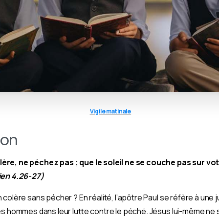
Vigile matinale
ion
ère, ne péchez pas ; que le soleil ne se couche pas sur votr
en 4.26-27)
colère sans pécher ? En réalité, l’apôtre Paul se réfère à une ju
es hommes dans leur lutte contre le péché.
Jésus lui-même ne 