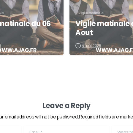
ale
Vigile matinale
 matinale du 06
Vigile matinale 
Aout
6
4 août 2026
Leave a Reply
ur email address will not be published.Required fields are marke
Email
*
Website