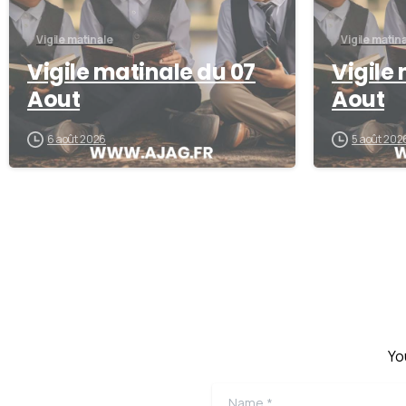
Vigile matinale
Vigile matin
Vigile matinale du 07
Vigile
Aout
Aout
6 août 2026
5 août 202
Yo
Name
*