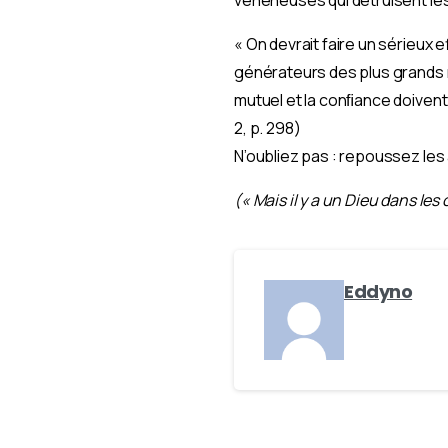
« On devrait faire un sérieux 
générateurs des plus grands 
mutuel et la conﬁance doivent 
2, p. 298)
N’oubliez pas : repoussez les
(« Mais il y a un Dieu dans les 
Eddyno