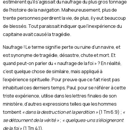
estimèrent qu’il s’agissait du naufrage du plus gros tonnage
de l’histoire de la navigation. Malheureusement, plus de
trente personnes perdirent la vie, de plus, il y eut beaucoup
de blessés. Tout paraissait indiquer que l’inexpérience du
capitaine avait causé la tragédie.
Naufrage ! Le terme signifie perte ou ruine d’un navire, et
est synonyme de tragédie, désastre, chute et mort. Et
quand peut-on parler du « naufrage de la foi » ? En réalité,
c’est quelque chose de similaire, mais appliqué à
l’expérience spirituelle. Pour preuve que ce fait n’est pas
inhabituel ces derniers temps, Paul, pour se référer à cette
triste expérience, utilise dans les lettres finales de son
ministère, d’autres expressions telles que les hommes
tombent
« dans la destruction et la perdition »
(1 Tm 6.9) ;
«
se détournent de la vérité »
;
« quelques-uns s’éloigneront
de la foi
»
(1 Tm 4.1).