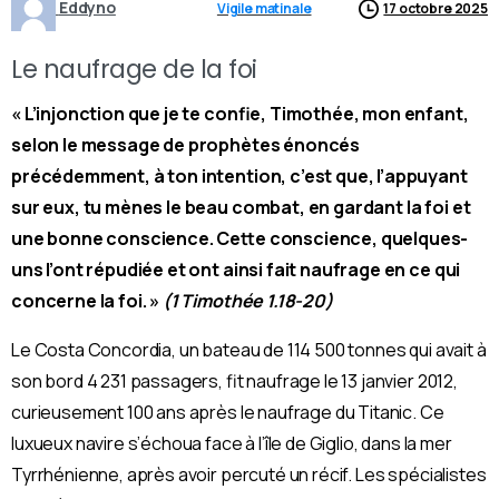
Eddyno
Vigile matinale
17 octobre 2025
Le naufrage de la foi
« L’injonction que je te confie, Timothée, mon enfant,
selon le message de prophètes énoncés
précédemment, à ton intention, c’est que, l’appuyant
sur eux, tu mènes le beau combat, en gardant la foi et
une bonne conscience. Cette conscience, quelques-
uns l’ont répudiée et ont ainsi fait naufrage en ce qui
concerne la foi. »
(1 Timothée 1.18-20)
Le Costa Concordia, un bateau de 114 500 tonnes qui avait à
son bord 4 231 passagers, fit naufrage le 13 janvier 2012,
curieusement 100 ans après le naufrage du Titanic. Ce
luxueux navire s’échoua face à l’île de Giglio, dans la mer
Tyrrhénienne, après avoir percuté un récif. Les spécialistes