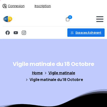
Connexion
Inscription
0
Espaces Adhérant
Vigile
matinale
du
18
Octobre
Home
Vigile matinale
Vigile matinale du 18 Octobre