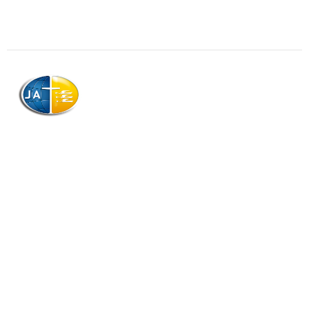
AJAG © Tous droits réservés
Association de la Jeunesse Adventiste
de la Guadeloupe (AJAG)
Morne Boissard, Habitation Lacroix
97139 LES ABYMES
Association
Contactez-nous