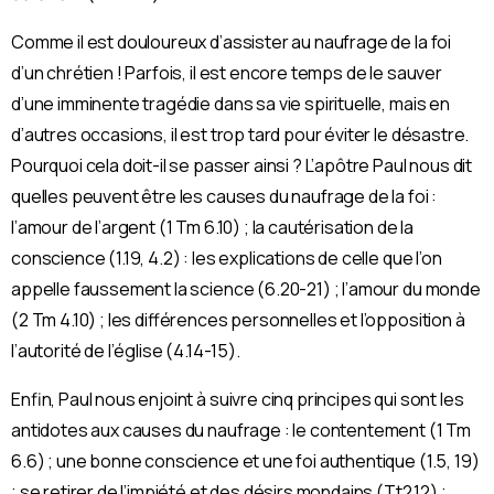
Comme il est douloureux d’assister au naufrage de la foi
d’un chrétien ! Parfois, il est encore temps de le sauver
d’une imminente tragédie dans sa vie spirituelle, mais en
d’autres occasions, il est trop tard pour éviter le désastre.
Pourquoi cela doit-il se passer ainsi ? L’apôtre Paul nous dit
quelles peuvent être les causes du naufrage de la foi :
l’amour de l’argent (1 Tm 6.10) ; la cautérisation de la
conscience (1.19, 4.2) : les explications de celle que l’on
appelle faussement la science (6.20-21) ; l’amour du monde
(2 Tm 4.10) ; les différences personnelles et l’opposition à
l’autorité de l’église (4.14-15).
Enfin, Paul nous enjoint à suivre cinq principes qui sont les
antidotes aux causes du naufrage : le contentement (1 Tm
6.6) ; une bonne conscience et une foi authentique (1.5, 19)
; se retirer de l’impiété et des désirs mondains (Tt2.12) ;