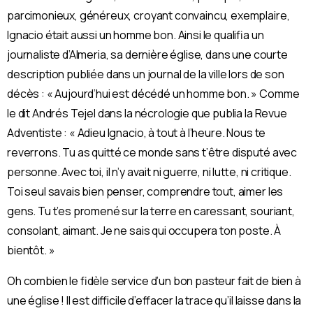
parcimonieux, généreux, croyant convaincu, exemplaire,
Ignacio était aussi un homme bon. Ainsi le qualifia un
journaliste d’Almeria, sa dernière église, dans une courte
description publiée dans un journal de la ville lors de son
décès : « Aujourd’hui est décédé un homme bon. » Comme
le dit Andrés Tejel dans la nécrologie que publia la Revue
Adventiste : « Adieu Ignacio, à tout à l’heure. Nous te
reverrons. Tu as quitté ce monde sans t’être disputé avec
personne. Avec toi, il n’y avait ni guerre, ni lutte, ni critique.
Toi seul savais bien penser, comprendre tout, aimer les
gens. Tu t’es promené sur la terre en caressant, souriant,
consolant, aimant. Je ne sais qui occupera ton poste. À
bientôt. »
Oh combien le fidèle service d’un bon pasteur fait de bien à
une église ! Il est difficile d’effacer la trace qu’il laisse dans la