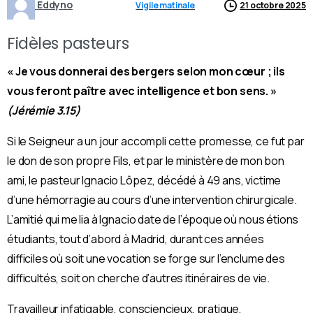
Eddyno
Vigile matinale
21 octobre 2025
Fidèles pasteurs
« Je vous donnerai des bergers selon mon cœur ; ils
vous feront paître avec intelligence et bon sens. »
(Jérémie 3.15)
Si le Seigneur a un jour accompli cette promesse, ce fut par
le don de son propre Fils, et par le ministère de mon bon
ami, le pasteur Ignacio Lôpez, décédé à 49 ans, victime
d’une hémorragie au cours d’une intervention chirurgicale.
L’amitié qui me lia à Ignacio date de l’époque où nous étions
étudiants, tout d’abord à Madrid, durant ces années
difficiles où soit une vocation se forge sur l’enclume des
difficultés, soit on cherche d’autres itinéraires de vie.
Travailleur infatigable, consciencieux, pratique,