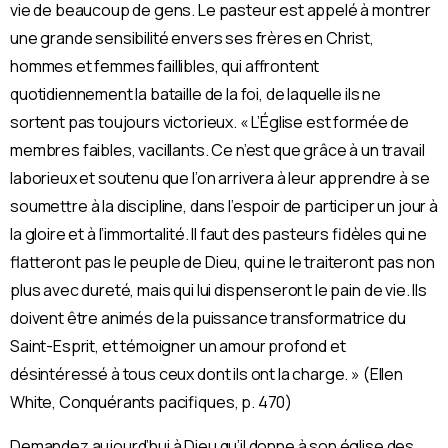
vie de beaucoup de gens. Le pasteur est appelé à montrer
une grande sensibilité envers ses frères en Christ,
hommes et femmes faillibles, qui affrontent
quotidiennement la bataille de la foi, de laquelle ils ne
sortent pas toujours victorieux. « L’Église est formée de
membres faibles, vacillants. Ce n’est que grâce à un travail
laborieux et soutenu que l’on arrivera à leur apprendre à se
soumettre à la discipline, dans l’espoir de participer un jour à
la gloire et à l’immortalité. Il faut des pasteurs fidèles qui ne
flatteront pas le peuple de Dieu, qui ne le traiteront pas non
plus avec dureté, mais qui lui dispenseront le pain de vie. Ils
doivent être animés de la puissance transformatrice du
Saint-Esprit, et témoigner un amour profond et
désintéressé à tous ceux dont ils ont la charge. » (Ellen
White, Conquérants pacifiques, p. 470)
Demandez aujourd’hui à Dieu qu’il donne à son église des