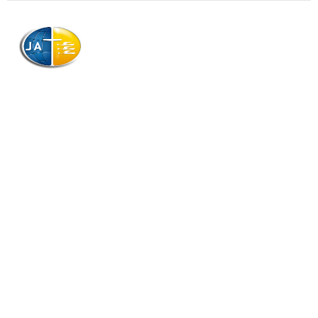
AJAG © Tous droits réservés
Association de la Jeunesse Adventiste
de la Guadeloupe (AJAG)
Morne Boissard, Habitation Lacroix
97139 LES ABYMES
Association
Contactez-nous
Qui sommes-nous ?
Téléchargements