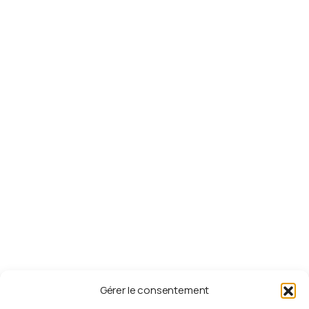
CGV
Politique de confidentialité
Payer sa cotisation
Liens
utiles
Fédération Adventiste GP
RVM 93.3
ESPERANCE TV
UAGF
Département de la jeunesse - DIA
Département de la Jeunesse - GC
Gérer le consentement
S'abonner
à
la
newsletter