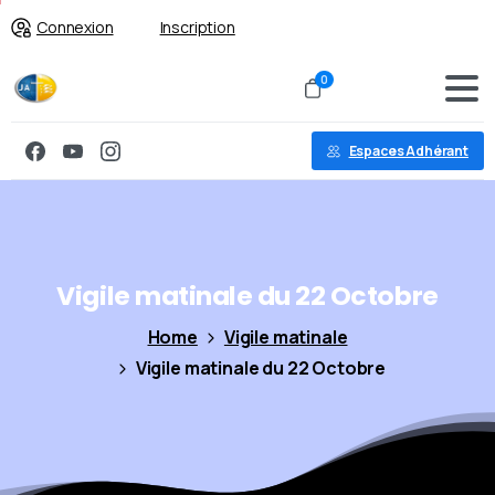
Connexion
Inscription
0
Espaces Adhérant
Vigile
matinale
du
22
Octobre
Home
Vigile matinale
Vigile matinale du 22 Octobre