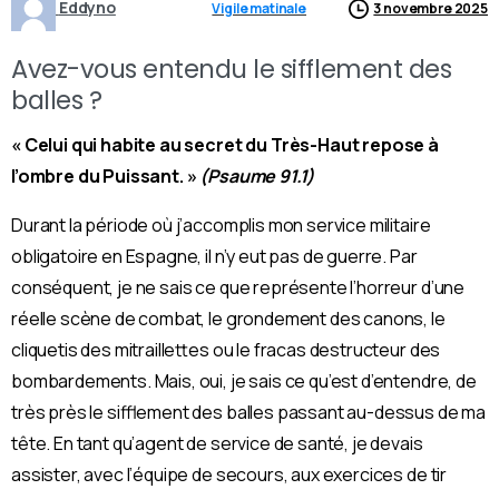
Eddyno
Vigile matinale
3 novembre 2025
Avez-vous entendu le sifflement des
balles ?
« Celui qui habite au secret du Très-Haut repose à
l’ombre du Puissant. »
(Psaume 91.1)
Durant la période où j’accomplis mon service militaire
obligatoire en Espagne, il n’y eut pas de guerre. Par
conséquent, je ne sais ce que représente l’horreur d’une
réelle scène de combat, le grondement des canons, le
cliquetis des mitraillettes ou le fracas destructeur des
bombardements.
Mais, oui, je sais ce qu’est d’entendre, de
très près le sifflement des balles passant au-dessus de ma
tête. En tant qu’agent de service de santé, je devais
assister, avec l’équipe de secours, aux exercices de tir