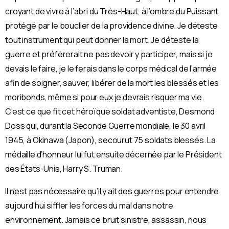
croyant de vivre à l’abri du Très-Haut, à l’ombre du Puissant,
protégé par le bouclier de la providence divine. Je déteste
tout instrument qui peut donner la mort. Je déteste la
guerre et préfèrerait ne pas devoir y participer, mais si je
devais le faire, je le ferais dans le corps médical de l’armée
afin de soigner, sauver, libérer de la mort les blessés et les
moribonds, même si pour eux je devrais risquer ma vie.
C’est ce que fit cet héroïque soldat adventiste, Desmond
Doss qui, durant la Seconde Guerre mondiale, le 30 avril
1945, à Okinawa (Japon), secourut 75 soldats blessés. La
médaille d’honneur lui fut ensuite décernée par le Président
des États-Unis, Harry S. Truman.
Il n’est pas nécessaire qu’il y ait des guerres pour entendre
aujourd’hui siffler les forces du mal dans notre
environnement. Jamais ce bruit sinistre, assassin, nous