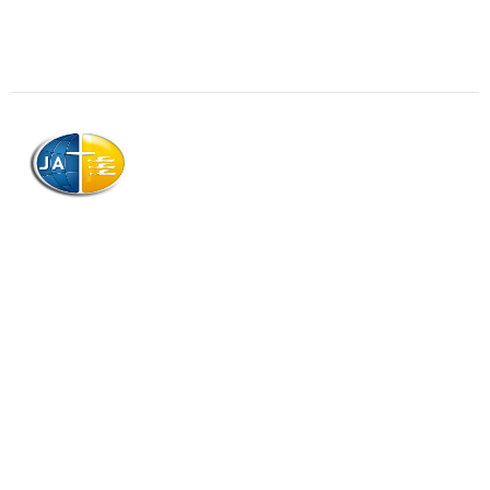
AJAG © Tous droits réservés
Association de la Jeunesse Adventiste
de la Guadeloupe (AJAG)
Morne Boissard, Habitation Lacroix
97139 LES ABYMES
Association
Contactez-nous