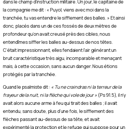
dans le champ d’instruction militaire. Un jour, le capitaine de
la compagnie me dit : « Puyol, viens avec moi dans la
tranchée, tu vas entendre le sifflement des balles. » Et ainsi
donc, placés dans un de ces fossés de deux mètres de
profondeur qu’on avait creusé près des cibles, nous
entendîmes siffler les balles au-dessus de nos têtes.
C’était impressionnant, elles fendaient l’air générant un
bruit caractéristique très aigu, incomparable et menaçant
mais, à cette occasion, sans aucun danger. Nous étions
protégés par la tranchée.
Quand le psalmiste dit :
« Tu ne craindras ni la terreur de la
frayeur de la nuit, ni la flèche qui vole de jour »
(Ps 91.5), il n’y
avait alors aucune arme à feu qui tirait des balles ; il avait
entendu, sans doute, plus d’une fois, le sifflement des
flèches passant au-dessus de sa tête, et avait
expérimenté la protection et le refuge qui suppose pour un