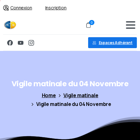
Connexion
Inscription
0
Espaces Adhérant
Vigile
matinale
du
04
Novembre
Home
Vigile matinale
Vigile matinale du 04 Novembre