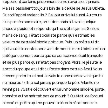
appelaient certains prisonniers qui ne revenaient jamais.
Mais ils passaient toujours loin de la cellule de Jesüs Ubieta.
Quand l’appelleraient-ils ? Ce jour arriva lui aussi. Au cours
d’un procès sommaire, on lui demanda s’il avait quelque
chose à plaider et il répondit qu’il ne s’était jamais Sali les
mains de sang. Il était socialiste parce qu’il estimait les
valeurs de cette idéologie politique. Puis, un prêtre lui dit
qu’il voulait le confesser avant de mourir, mais Ubieta refusa
catégoriquement parce que sa conscience était tranquille
et de plus parce qu’il n’était pas croyant. Alors, le jésuite le
sortit du groupe et lui dit : « Reste dans cette pièce ! Nous
devons parler toi et moi. Je vais te convaincre avant que tu
ne meures ! » Il ne sut jamais pourquoi le père Vilariño ne
revint pas. Avait-il découvert en lui un homme sincère, juste,
honnête qui ne méritait pas de mourir ? Ou était-ce l’orgueil
blessé du prêtre qui ne pouvait tolérer la résistance de