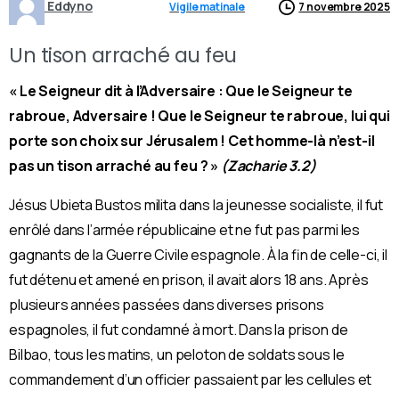
Eddyno
Vigile matinale
7 novembre 2025
Un tison arraché au feu
« Le Seigneur dit à l’Adversaire : Que le Seigneur te
rabroue, Adversaire ! Que le Seigneur te rabroue, lui qui
porte son choix sur Jérusalem ! Cet homme-là n’est-il
pas un tison arraché au feu ? »
(Zacharie 3.2)
Jésus Ubieta Bustos milita dans la jeunesse socialiste, il fut
enrôlé dans l’armée républicaine et ne fut pas parmi les
gagnants de la Guerre Civile espagnole. À la fin de celle-ci, il
fut détenu et amené en prison, il avait alors 18 ans. Après
plusieurs années passées dans diverses prisons
espagnoles, il fut condamné à mort.
Dans la prison de
Bilbao, tous les matins, un peloton de soldats sous le
commandement d’un officier passaient par les cellules et