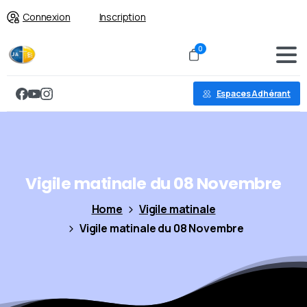
Connexion
Inscription
0
Espaces Adhérant
Vigile
matinale
du
08
Novembre
Home
Vigile matinale
Vigile matinale du 08 Novembre