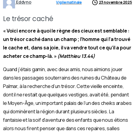
Eddyno
Vigile matinale
23 novembre 2025
Le trésor caché
« Voici encore à quoi le règne des cieux est semblable :
un trésor caché dans un champ ; l’homme qui l’a trouvé
le cache et, dans sa joie, il va vendre tout ce qu’il a pour
acheter ce champ-là. »
(Matthieu 13.44)
Quand j’étais gamin, avec deux amis, nous aimions jouer
dans les passages souterrains des ruines du Château de
Palmar, à la recherche d’un trésor. Cette vieille enceinte,
dont il ne restait que quelques vestiges, avait été, pendant
le Moyen-Âge, un important palais de l’un des cheiks arabes
qui dominèrent la région durant plusieurs siècles. La
fantaisie et la soif d’aventure des enfants que nous étions
alors nous firent penser que dans ces repaires, salles