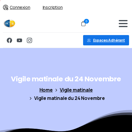
Connexion
Inscription
0
Espaces Adhérant
Vigile
matinale
du
24
Novembre
Home
Vigile matinale
Vigile matinale du 24 Novembre