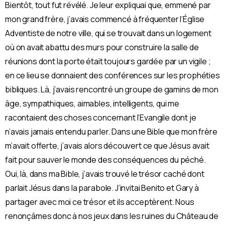
Bientôt, tout fut révélé. Je leur expliquai que, emmené par
mon grand frère, j’avais commencé à fréquenter l’Église
Adventiste de notre ville, qui se trouvait dans un logement
où on avait abattu des murs pour construire la salle de
réunions dont la porte était toujours gardée par un vigile ;
en ce lieu se donnaient des conférences sur les prophéties
bibliques. Là, j’avais rencontré un groupe de gamins de mon
âge, sympathiques, aimables, intelligents, qui me
racontaient des choses concernant l’Evangile dont je
n’avais jamais entendu parler. Dans une Bible que mon frère
m’avait offerte, j’avais alors découvert ce que Jésus avait
fait pour sauver le monde des conséquences du péché.
Oui, là, dans ma Bible, j’avais trouvé le trésor caché dont
parlait Jésus dans la parabole. J’invitai Benito et Gary à
partager avec moi ce trésor et ils acceptèrent. Nous
renonçâmes donc à nos jeux dans les ruines du Château de