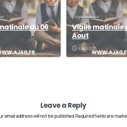
ale
Vigile matinale
 matinale du 06
Vigile matinale 
Aout
6
4 août 2026
Leave a Reply
ur email address will not be published.Required fields are marke