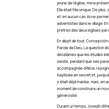
jeune de l’église, me la présen
Elle était fille unique. De plu
et, en aucun cas, ils ne permet
adventistes dans le village. E
prêtres des deux églises parois
En dépit de tout, Concepción é
Parole de Dieu. La question é
décidâmes que les études bibli
sieste, pendant que ses parent
accompagnée d’Alicia, rejoigna
baptisée en secret et, jusqu’à 
s’était déjà mariée, mais, en 
moment de construire un nouvea
générosité.
Durant un temps, Joseph d’Ari