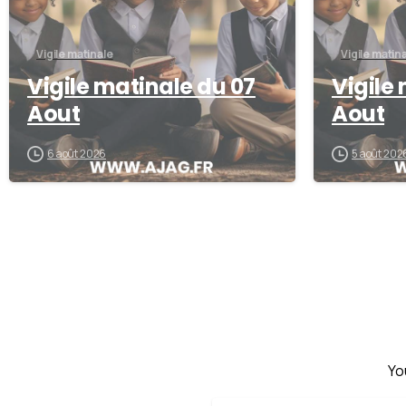
Vigile matinale
Vigile matin
Vigile matinale du 07
Vigile
Aout
Aout
6 août 2026
5 août 202
Yo