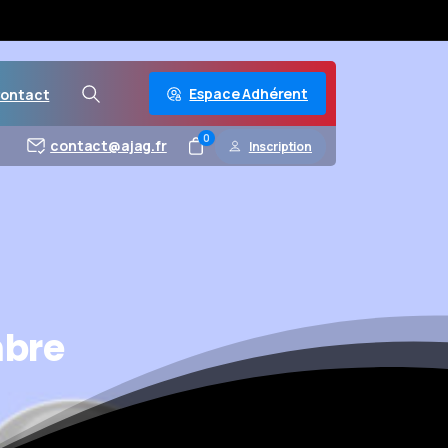
Espace Adhérent
ontact
0
contact@ajag.fr
Inscription
bre