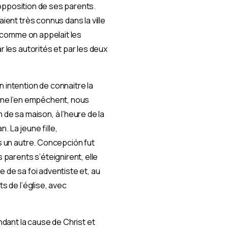
l’opposition de ses parents.
aient très connus dans la ville
», comme on appelait les
r les autorités et par les deux
 intention de connaitre la
t ne l’en empêchent, nous
 de sa maison, à l’heure de la
 La jeune fille,
is un autre. Concepción fut
 parents s’éteignirent, elle
 de sa foi adventiste et, au
s de l’église, avec
dant la cause de Christ et