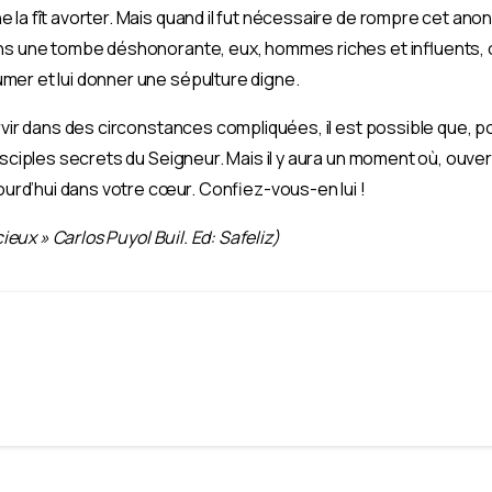
la fît avorter. Mais quand il fut nécessaire de rompre cet anon
ns une tombe déshonorante, eux, hommes riches et influents, ob
mer et lui donner une sépulture digne.
rvir dans des circonstances compliquées, il est possible que, p
disciples secrets du Seigneur. Mais il y aura un moment où, ouv
jourd’hui dans votre cœur. Confiez-vous-en lui !
cieux » Carlos Puyol Buil. Ed: Safeliz)