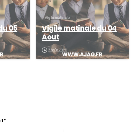
Vigile matinale
du 05
Vigile matinale du 04
Aout
3 août 2026
d *