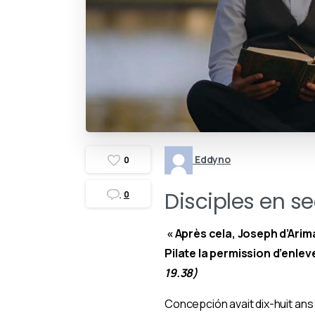
Eddyno
0
Disciples en se
0
« Après cela, Joseph d’Arima
Pilate la permission d’enleve
19.38)
Concepción avait dix-huit ans 