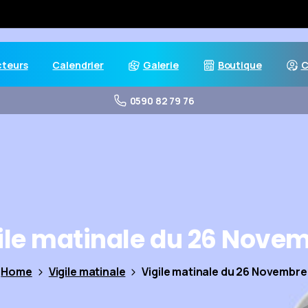
cteurs
Calendrier
Galerie
Boutique
C
0590 82 79 76
ile
matinale
du
26
Novem
Home
Vigile matinale
Vigile matinale du 26 Novembre