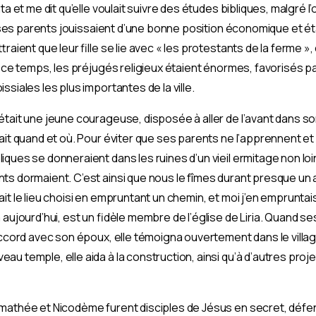
ta et me dit qu’elle voulait suivre des études bibliques, malgré 
s, ses parents jouissaient d’une bonne position économique et ét
traient que leur fille se lie avec « les protestants de la ferme 
n ce temps, les préjugés religieux étaient énormes, favorisés pa
siales les plus importantes de la ville.
tait une jeune courageuse, disposée à aller de l’avant dans son
tait quand et où. Pour éviter que ses parents ne l’apprennent e
ques se donneraient dans les ruines d’un vieil ermitage non loin
s dormaient. C’est ainsi que nous le fîmes durant presque un an.
it le lieu choisi en empruntant un chemin, et moi j’en emprunta
aujourd’hui, est un fidèle membre de l’église de Liria. Quand ses
accord avec son époux, elle témoigna ouvertement dans le village
u temple, elle aida à la construction, ainsi qu’à d’autres projet
mathée et Nicodème furent disciples de Jésus en secret, défen