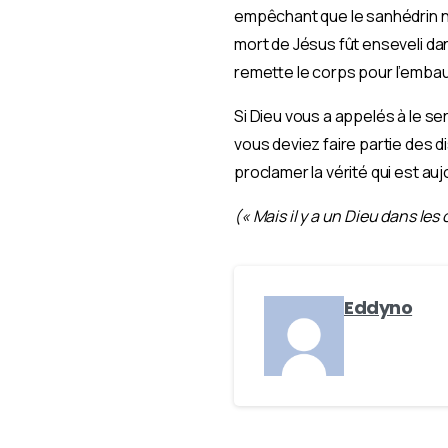
empêchant que le sanhédrin ne 
mort de Jésus fût enseveli da
remette le corps pour l’embau
Si Dieu vous a appelés à le se
vous deviez faire partie des 
proclamer la vérité qui est au
(« Mais il y a un Dieu dans les 
Eddyno