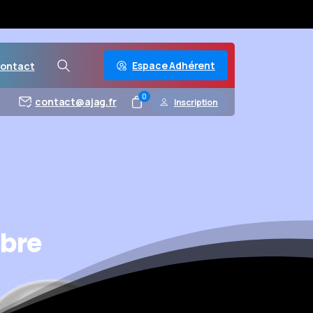
Espace Adhérent
ontact
0
contact@ajag.fr
Inscription
bre