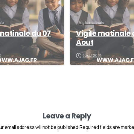
ale
Vigile matinale
 matinale du 07
Vigile matinale 
Aout
6
5 août 2026
Leave a Reply
ur email address will not be published.Required fields are marke