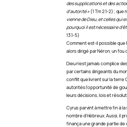
des supplications et des actio
d’autorité »
(1 Tm 2.1-2) ; que 
vienne de Dieu, et celles qui e
pourquoi il est nécessaire d’
13.1-5)
Comment est-il possible que l
alors dirigé par Néron, un fou 
Dieu n’est jamais complice de
par certains dirigeants du mon
conflit que livrent sur la terre
autorités l’opportunité de gou
leurs décisions, lois et réso
Cyrus parvint à mettre fin à l
nombre d’Hébreux. Aussi, il p
finança une grande partie de c