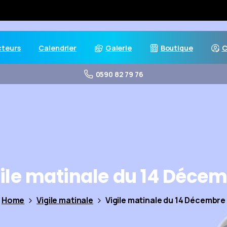
cteurs
Calendrier
Galerie
Boutique
C
0590 82 79 76
ile
matinale
du
14
Décem
Home
Vigile matinale
Vigile matinale du 14 Décembre