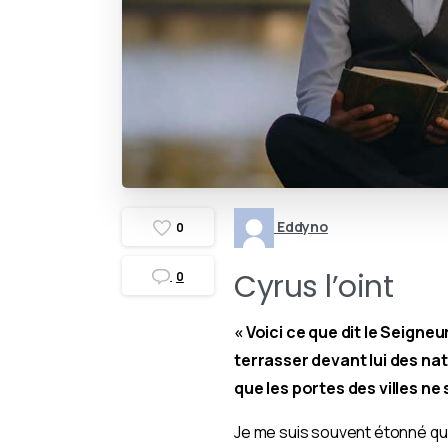
Eddyno
0
Cyrus l’oint
0
« Voici ce que dit le Seigneu
terrasser devant lui des nat
que les portes des villes ne
Je me suis souvent étonné qu