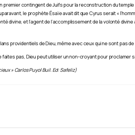
n premier contingent de Juifs pour la reconstruction du temple (
ravant, le prophète Ésaïe avait dit que Cyrus serait « l’homme 
onté divine, et l’agent de l’accomplissement de la volonté divine
s plans providentiels de Dieu, même avec ceux qui ne sont pas d
le faites pas, Dieu peut utiliser un non-croyant pour proclamer s
cieux » Carlos Puyol Buil. Ed: Safeliz)