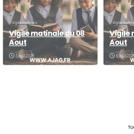
Vigile matinale
Vigile matin
Vigile matinale du 08
Vigile
Aout
Aout
7 août 2026
6 août 202
Yo