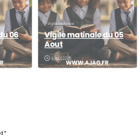
Vigile matinale
du 06
Vigile matinale du 05
Aout
4 août 2026
d *