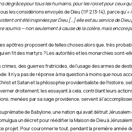
ns de grâce pour tous les humains, pour les rois et pour ceux q
nous les considérions envoyés de Dieu (1 P 2.13-14), parce qu’
« 
xistent ont été inspirées par Dieu […] elle est au service de Dieu
être soumis — non seulement à cause de la colère, mais encore p
es apôtres proposent de telles choses alors que, très probabl
qui en fit des martyrs ? Les autorités et les monarchies sont-elles
s crimes, des guerres fratricides, de l’usage des armes de de
de. Il n’y a pas de réponse à ma question à moins que nous acce
 Christ et Satan et la philosophie providentialiste de l’histoire, 
verner droitement, les essayant à cela, contrôlant leurs actions
lutions, menées par sa sage providence, servent à l’accomplisse
a suprématie de Babylone, une nation qui avait détruit Jérusalem
romulgua un décret pour réédifier la Maison de Dieu à Jérusalem
e projet. Pour couronner le tout, pendant la première année de 