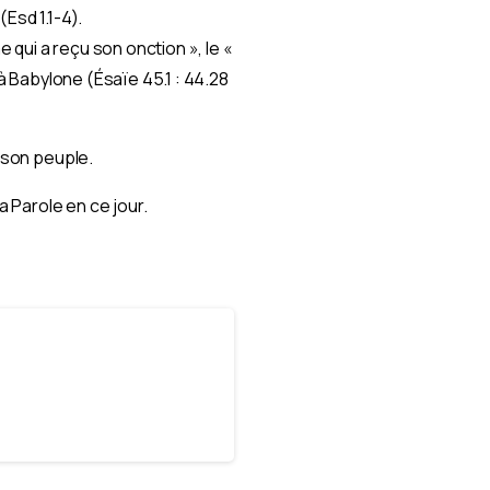
Esd 1.1-4).
qui a reçu son onction », le «
 à Babylone (Ésaïe 45.1 : 44.28
e son peuple.
a Parole en ce jour.