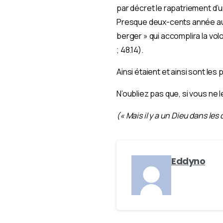
par décret le rapatriement d’u
Presque deux-cents année aupa
berger » qui accomplira la vol
; 48.14).
Ainsi étaient et ainsi sont le
N’oubliez pas que, si vous ne 
(« Mais il y a un Dieu dans les 
Eddyno