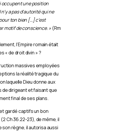
ui occupent une position
il n’y a pas d’autorité qui ne
 pour ton bien […] c’est
ar motif de conscience. »
(Rm
ement, l’Empire romain était
 « de droit divin » ?
struction massives employées
ptions la réalité tragique du
selon laquelle Dieu donne aux
 de dirigeant et faisant que
ment final de ses plans.
 et gardé captifs un bon
 (2 Ch 36.22-23), de même, il
son règne, il autorisa aussi