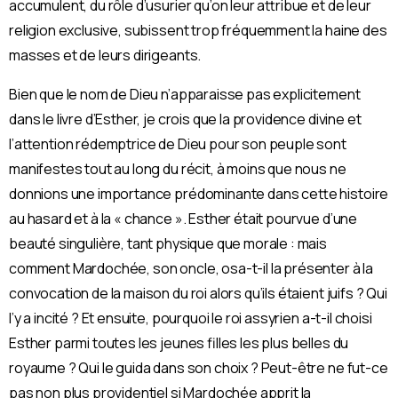
accumulent, du rôle d’usurier qu’on leur attribue et de leur
religion exclusive, subissent trop fréquemment la haine des
masses et de leurs dirigeants.
Bien que le nom de Dieu n’apparaisse pas explicitement
dans le livre d’Esther, je crois que la providence divine et
l’attention rédemptrice de Dieu pour son peuple sont
manifestes tout au long du récit, à moins que nous ne
donnions une importance prédominante dans cette histoire
au hasard et à la « chance ». Esther était pourvue d’une
beauté singulière, tant physique que morale : mais
comment Mardochée, son oncle, osa-t-il la présenter à la
convocation de la maison du roi alors qu’ils étaient juifs ? Qui
l’y a incité ? Et ensuite, pourquoi le roi assyrien a-t-il choisi
Esther parmi toutes les jeunes filles les plus belles du
royaume ? Qui le guida dans son choix ? Peut-être ne fut-ce
pas non plus providentiel si Mardochée apprit la