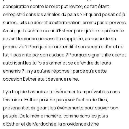
conspiration contre le roi et put l’éviter, ce fait étant
enregistré dans les annales du palais ? Et quand pesait déjà
sur les Juifs un décret d’extermination, promu par le pervers
Aman, qui toucha le cœur d’Esther pour qu’elle se présente
devant le monarque sans être appelée, au risque de sa
propre vie ? Pourquoi le roi étendit-il son sceptre d’or et ne
fut-il pas irrité par son audace ? Pourquoi signa-t-il le décret
autorisant les Juifs à s’armer et se défendre de leurs
ennemis ? Il n’y a qu’une réponse : parce qu’à cette
occasion Esther était devenue reine.
Il y a trop de hasards et d’évènements imprévisibles dans
l’histoire d’Esther pour ne pas y voir l’action de Dieu,
prévenant et dirigeant les évènements pour sauver son
peuple. De la même manière, comme dans les jours
d’Esther et de Mardochée, la providence divine