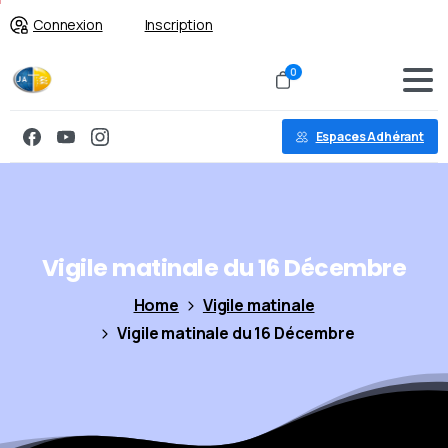
Connexion
Inscription
0
Espaces Adhérant
Vigile
matinale
du
16
Décembre
Home
Vigile matinale
Vigile matinale du 16 Décembre