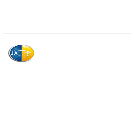
AJAG © Tous droits réservés
Association de la Jeunesse Adventiste
de la Guadeloupe (AJAG)
Morne Boissard, Habitation Lacroix
97139 LES ABYMES
Association