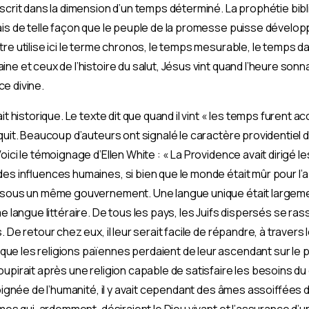
scrit dans la dimension d’un temps déterminé. La prophétie bibl
ais de telle façon que le peuple de la promesse puisse dével
re utilise ici le terme chronos, le temps mesurable, le temps d
ne et ceux de l’histoire du salut, Jésus vint quand l’heure sonna
e divine.
it historique. Le texte dit que quand il vint « les temps furent 
quit. Beaucoup d’auteurs ont signalé le caractère providentiel d
oici le témoignage d’Ellen White : « La Providence avait dirigé
es influences humaines, si bien que le monde était mûr pour l’a
s sous un même gouvernement. Une langue unique était largem
ngue littéraire. De tous les pays, les Juifs dispersés se ras
 De retour chez eux, il leur serait facile de répandre, à travers 
ue les religions païennes perdaient de leur ascendant sur le pe
upirait après une religion capable de satisfaire les besoins du 
loignée de l’humanité, il y avait cependant des âmes assoiffées
âmes qui, ardemment, désiraient le Dieu vivant et l’assurance d’