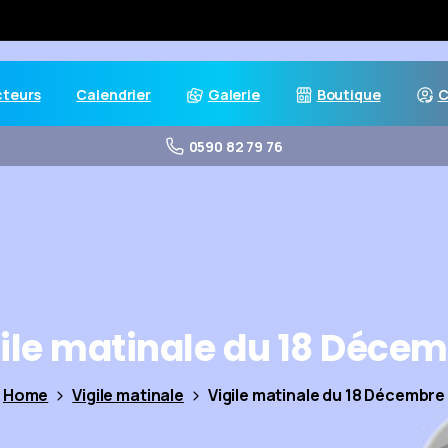
cteurs
Calendrier
Galerie
Boutique
C
0590 82 79 76
ile
matinale
du
18
Décem
Home
Vigile matinale
Vigile matinale du 18 Décembre