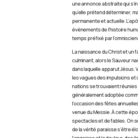
une annonce abstraite qui s’in
qu’elle prétend déterminer, m
permanente et actuelle. L’apôt
évènements de l’histoire humai
temps préfixé par l’omniscienc
La naissance du Christ et un fa
culminant, alors le Sauveur na
dans laquelle apparut Jésus. V
les vagues des impulsions et d
nations se trouvaient réunie
généralement adoptée comme la
l’occasion des fêtes annuelles.
venue du Messie. À cette époq
spectacles et de fables. On so
de la vérité paraisse s’être é
l’angoisse et la douleur, des 