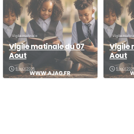
Vigile matinale
Vigile matin
Vigile matinale du 07
Vigile
Aout
Aout
6 août 2026
5 août 202