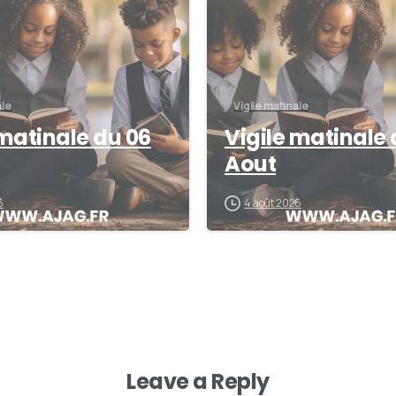
ale
Vigile matinale
 matinale du 06
Vigile matinale 
Aout
6
4 août 2026
Leave a Reply