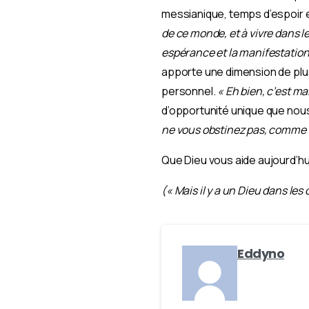
messianique, temps d’espoir et
de ce monde, et à vivre dans 
espérance et la manifestation 
apporte une dimension de plus
personnel.
« Eh bien, c’est ma
d’opportunité unique que nou
ne vous obstinez pas, comme lo
Que Dieu vous aide aujourd’hu
(« Mais il y a un Dieu dans les 
Eddyno