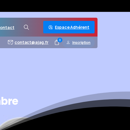
Espace Adhérent
ontact
0
contact@ajag.fr
Inscription
bre