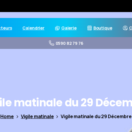
cteurs
Calendrier
Galerie
Boutique
C
0590 82 79 76
ile
matinale
du
29
Décem
Home
Vigile matinale
Vigile matinale du 29 Décembre