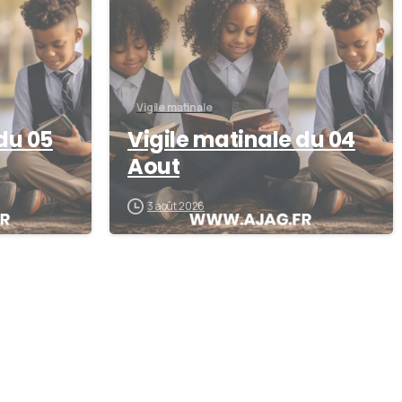
Vigile matinale
du 05
Vigile matinale du 04
Aout
3 août 2026