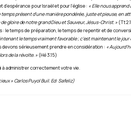
 d’espérance pour Israël et pour l’église :
« Elle nous apprend à
le temps présent d’une manière pondérée, juste et pieuse, en a
de gloire de notre grand Dieu et Sauveur, Jésus-Christ. »
(Tt 2.
 : le temps de préparation, le temps de repentir et de conversi
intenant le temps vraiment favorable ; c’est maintenant le jour 
s devons sérieusement prendre en considération :
« Aujourd’hu
rs de la révolte. »
(Hé 3.15)
i à administrer correctement votre vie.
cieux » Carlos Puyol Buil. Ed: Safeliz)