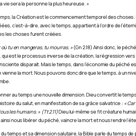
a vie sera la personne la plus heureuse. »
temps, la Création est le commencement temporel des choses. 
s, c’est-à-dire, avec le temps, appartient à l’ordre de l’étern
tes les choses furent créées.
r où tu en mangeras, tu mourras. »
(Gn 2.18) Ainsi donc, le péc
 qui est le processus inverse de la création, la régression vers 
nsciente disparait. Mais le temps, dans l’économie du péché est,
ue vienne la mort. Nous pouvons donc dire que le temps, à un nive
ombe.
onner au temps une nouvelle dimension. Dieu convertit le temp
stoire du salut, en manifestation de sa grâce salvatrice
: « Car
tous les humains. » (Tt 2.11)
Dieu lui-même se fit créature humaine
 ainsi nous libérer du péché, vaincre la mort et nous rendre l’éte
 du temps et sa dimension salutaire, la Bible parle du temps d