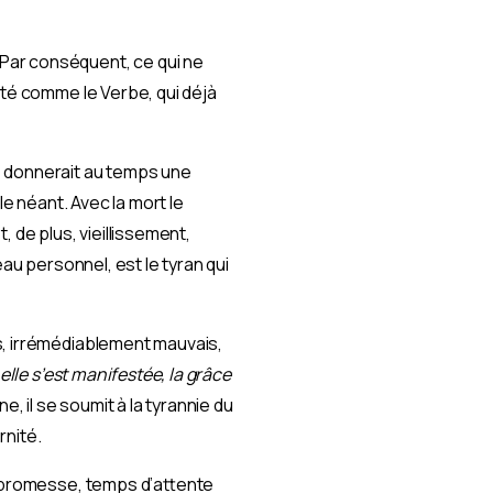
Par conséquent, ce qui ne
ité comme le Verbe, qui déjà
hé donnerait au temps une
le néant. Avec la mort le
 de plus, vieillissement,
au personnel, est le tyran qui
s, irrémédiablement mauvais,
 elle s’est manifestée, la grâce
, il se soumit à la tyrannie du
rnité.
e promesse, temps d’attente