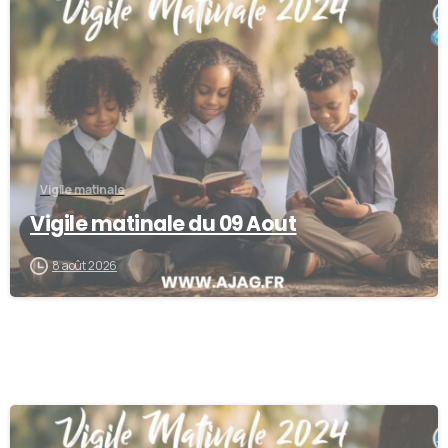
-
Vigile matinale
Vigile matinale du 09 Aout
8 août 2026
-