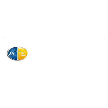
AJAG © Tous droits réservés
Association de la Jeunesse Adventiste
de la Guadeloupe (AJAG)
Morne Boissard, Habitation Lacroix
97139 LES ABYMES