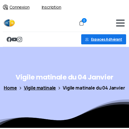
Connexion
Inscription
0
Espaces Adhérant
Vigile
matinale
du
04
Janvier
Home
Vigile matinale
Vigile matinale du 04 Janvier