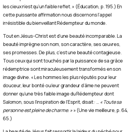
les cieux n’est qu’un faible reflet. » (Éducation, p. 195.) En
cette puissante affirmation nous discernons l’appel
irrésistible du bienveillant Rédempteur du monde.
Tout en Jésus-Christ est d’une beauté incomparable. La
beauté imprègne son nom, son caractère, ses œuvres,
ses promesses. De plus, c’est une beauté contagieuse.
Tous ceux qui sont touchés par la puissance de sa grâce
rédemptrice sont miraculeusement transformés en son
image divine. « Les hommes les plus réputés pour leur
douceur, leur bonté ou leur grandeur d’âme ne peuvent
donner qu’une très faible image du Rédempteur dont
Salomon, sous l’inspiration de l’Esprit, disait : …
« Toute sa
personne est pleine de charme. »
» (Une vie meilleure, p. 64,
65.)
La beauté de Jésus fait ressortir la laideur du péché pour