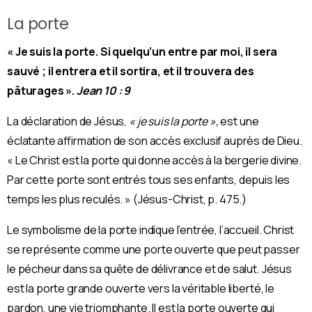
La porte
« Je suis la porte. Si quelqu’un entre par moi, il sera
sauvé ; il entrera et il sortira, et il trouvera des
pâturages ».
Jean 10 : 9
La déclaration de Jésus,
« je suis la porte »,
est une
éclatante affirmation de son accès exclusif auprès de Dieu.
« Le Christ est la porte qui donne accès à la bergerie divine.
Par cette porte sont entrés tous ses enfants, depuis les
temps les plus reculés. » (Jésus-Christ, p. 475.)
Le symbolisme de la porte indique l’entrée, l’accueil. Christ
se représente comme une porte ouverte que peut passer
le pécheur dans sa quête de délivrance et de salut. Jésus
est la porte grande ouverte vers la véritable liberté, le
pardon, une vie triomphante. Il est la porte ouverte qui