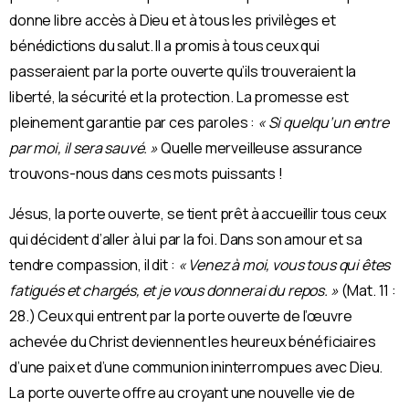
donne libre accès à Dieu et à tous les privilèges et
bénédictions du salut. Il a promis à tous ceux qui
passeraient par la porte ouverte qu’ils trouveraient la
liberté, la sécurité et la protection. La promesse est
pleinement garantie par ces paroles :
« Si quelqu’un entre
par moi, il sera sauvé. »
Quelle merveilleuse assurance
trouvons-nous dans ces mots puissants !
Jésus, la porte ouverte, se tient prêt à accueillir tous ceux
qui décident d’aller à lui par la foi. Dans son amour et sa
tendre compassion, il dit :
« Venez à moi, vous tous qui êtes
fatigués et chargés, et je vous donnerai du repos. »
(Mat. 11 :
28.) Ceux qui entrent par la porte ouverte de l’œuvre
achevée du Christ deviennent les heureux bénéficiaires
d’une paix et d’une communion ininterrompues avec Dieu.
La porte ouverte offre au croyant une nouvelle vie de