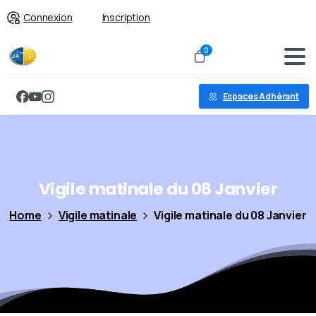
Connexion
Inscription
0
Espaces Adhérant
Vigile
matinale
du
08
Janvier
Home
Vigile matinale
Vigile matinale du 08 Janvier