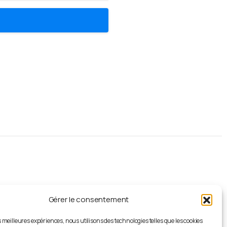
S'abonner
à
la
newsletter
Recevez les dernières mises à jour et
actualités de l' AJAG directement dans
Gérer le consentement
votre boîte de réception, gratuitement.
es meilleures expériences, nous utilisons des technologies telles que les cookies