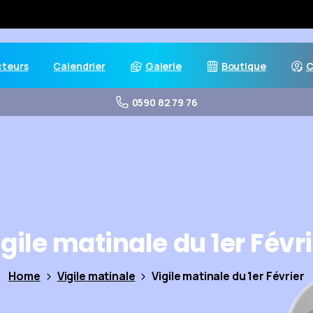
cteurs
Calendrier
Galerie
Boutique
C
0590 82 79 76
gile
matinale
du
1er
Févri
Home
Vigile matinale
Vigile matinale du 1er Février