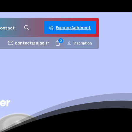
Espace Adhérent
ontact
0
contact@ajag.fr
Inscription
er