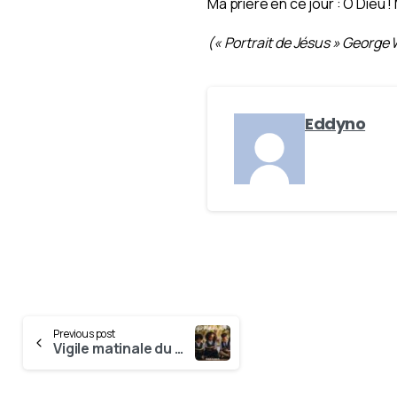
Ma prière en ce jour : O Dieu !
(« Portrait de Jésus » George 
Eddyno
Previous post
Vigile matinale du 31 Janvier