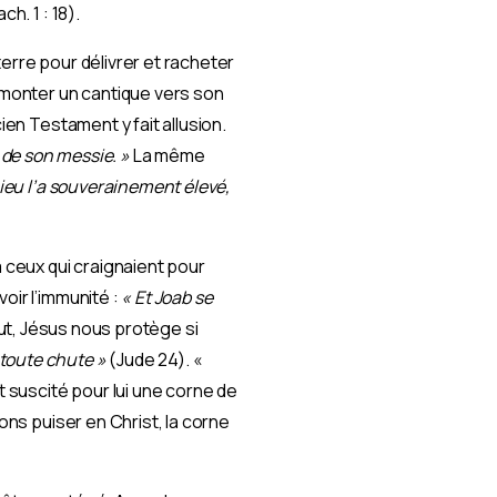
h. 1 : 18).
erre pour délivrer et racheter
 monter un cantique vers son
ien Testament y fait allusion.
ne de son messie. »
La même
Dieu l’a souverainement élevé,
à ceux qui craignaient pour
oir l’immunité :
« Et Joab se
alut, Jésus nous protège si
 toute chute »
(Jude 24). «
t suscité pour lui une corne de
ons puiser en Christ, la corne