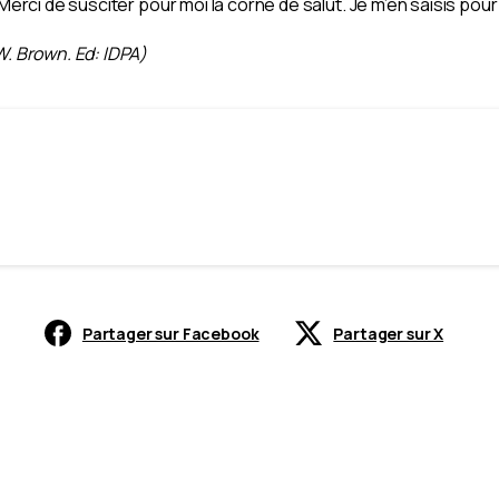
 Merci de susciter pour moi la corne de salut. Je m’en saisis po
W. Brown. Ed: IDPA)
Partager sur Facebook
Partager sur X