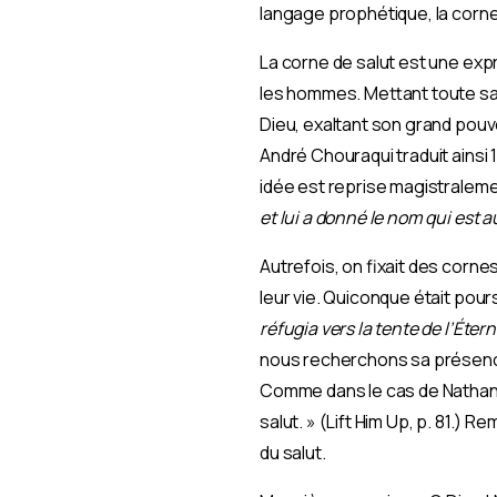
langage prophétique, la corne r
La corne de salut est une expr
les hommes. Mettant toute sa 
Dieu, exaltant son grand pouvoi
André Chouraqui traduit ainsi 1
idée est reprise magistralemen
et lui a donné le nom qui est 
Autrefois, on fixait des corne
leur vie. Quiconque était pour
réfugia vers la tente de l’Éterne
nous recherchons sa présence
Comme dans le cas de Nathanaël
salut. » (Lift Him Up, p. 81.)
du salut.