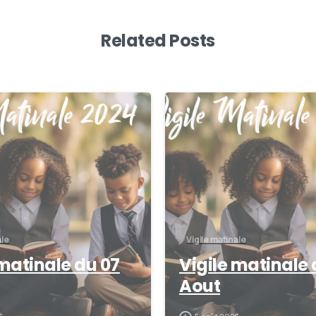
Related Posts
0
ale
Vigile matinale
 matinale du 07
Vigile matinale 
Aout