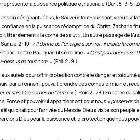
eprésente la puissance politique et nationale (Dan. 8 : 3-6 ; Zac
ession désignant Jésus, le Sauveur tout-puissant, venu sur la t
confiance en la puissance rédemptrice du Christ, Zacharie fit
r, littéralement « la corne de salut ». Un autre passage de l’Anc
 Samuel 2 : 10 :
« II donne de l’énergie à son roi ; il exalte la cor
t par l’apôtre Paul quand il s’exclame :
« C’est pourquoi aussi 
au-dessus de tout nom. »
(Phil. 2 : 9.)
s aux autels pour offrir protection contre le danger et sécurité 
suivi par un ennemi pouvait prendre ces cornes en main et recev
l, et saisit les cornes de l’autel. »
(1 Rois 2 : 28.) En corne du s
. Force et pouvoir lui appartiennent pour nous
« préserver de
 qui priait pour l’arrivée du Messie, Dieu a visité son peuple e
 Remercions Dieu pour la puissance et la protection que nous pouv