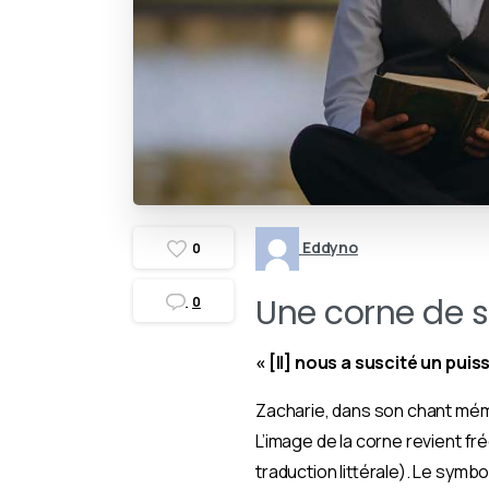
Eddyno
0
Une corne de s
0
« [Il] nous a suscité un pui
Zacharie, dans son chant mémo
L’image de la corne revient fré
traduction littérale). Le symb