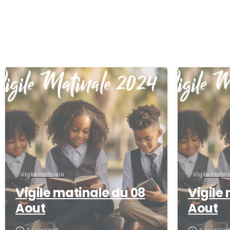
0
Vigile matinale
Vigile matin
Vigile matinale du 08
Vigile
Aout
Aout