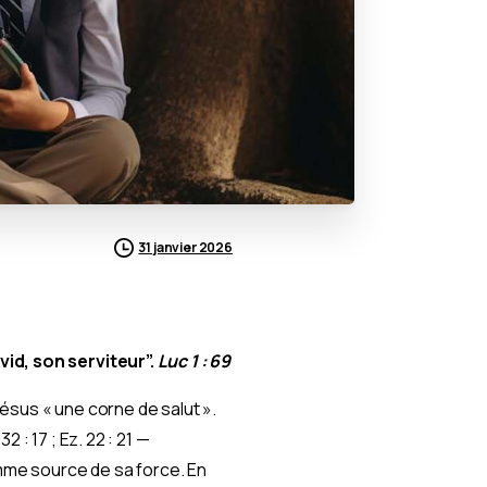
31 janvier 2026
vid, son serviteur”.
Luc 1 : 69
ésus « une corne de salut ».
: 17 ; Ez. 22 : 21 —
omme source de sa force. En