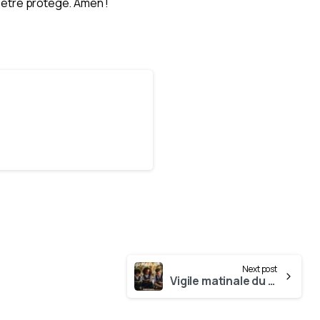
ur être protégé. Amen !
Next post
Vigile matinale du 02 Février