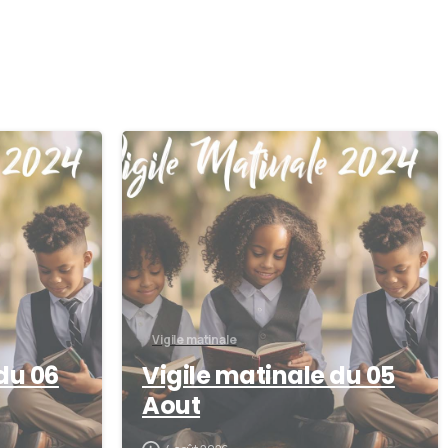
0
0
Vigile matinale
du 06
Vigile matinale du 05
Aout