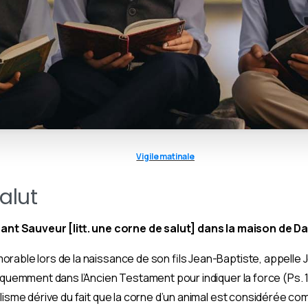
Vigile matinale
alut
ssant Sauveur [litt. une corne de salut] dans la maison de Da
rable lors de la naissance de son fils Jean-Baptiste, appelle J
quemment dans l’Ancien Testament pour indiquer la force (Ps. 132 
olisme dérive du fait que la corne d’un animal est considérée c