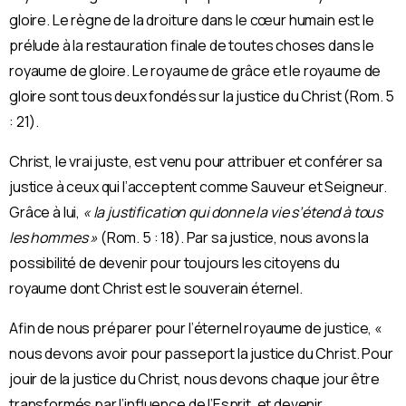
gloire. Le règne de la droiture dans le cœur humain est le
prélude à la restauration finale de toutes choses dans le
royaume de gloire. Le royaume de grâce et le royaume de
gloire sont tous deux fondés sur la justice du Christ (Rom. 5
: 21).
Christ, le vrai juste, est venu pour attribuer et conférer sa
justice à ceux qui l’acceptent comme Sauveur et Seigneur.
Grâce à lui,
« la justification qui donne la vie s’étend à tous
les hommes »
(Rom. 5 : 18). Par sa justice, nous avons la
possibilité de devenir pour toujours les citoyens du
royaume dont Christ est le souverain éternel.
Afin de nous préparer pour l’éternel royaume de justice, «
nous devons avoir pour passeport la justice du Christ. Pour
jouir de la justice du Christ, nous devons chaque jour être
transformés par l’influence de l’Esprit, et devenir