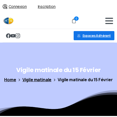
Connexion
Inscription
0
Espaces Adhérant
Vigile
matinale
du
15
Février
Home
Vigile matinale
Vigile matinale du 15 Février