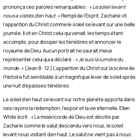
prononça ces paroles remarquables :
« Le soleil levant
nous a visités d’en haut. »
Rempli de l’Esprit, Zacharie vit
l’apparition du Christ comme le soleil se levant sur une belle
journée. Il vit en Christ celui qui venait, les temps étant
accomplis, pour dissiper les ténèbres et annoncer le
royaume de Dieu. Aucun portrait ne saurait mieux
représenter celui qui a déclaré :
« Je suis la lumière du
monde. »
(Jean 8 : 12.) L’apparition du Christ sur la scène de
l’histoire fut semblable à un magnifique lever de soleil après
une nuit d’épaisses ténèbres.
Le soleil d’en haut se levant sur notre planète apporta dans
ses rayons la rédemption, l’espoir et la vie éternelle. Ellen
White écrit : « La miséricorde de Dieu est décrite par
Zacharie comme le salut descendu vers nous, le soleil
levant nous visitant d’en haut. Le salut ne vient pas à nous