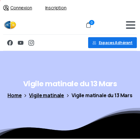
Connexion
Inscription
0
Espaces Adhérant
Vigile
matinale
du
13
Mars
Home
Vigile matinale
Vigile matinale du 13 Mars