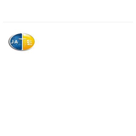
AJAG © Tous droits réservés
Association de la Jeunesse Adventiste
de la Guadeloupe (AJAG)
Morne Boissard, Habitation Lacroix
97139 LES ABYMES
Association
Contactez-nous