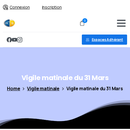
Connexion
Inscription
0
Espaces Adhérant
Vigile
matinale
du
31
Mars
Home
Vigile matinale
Vigile matinale du 31 Mars