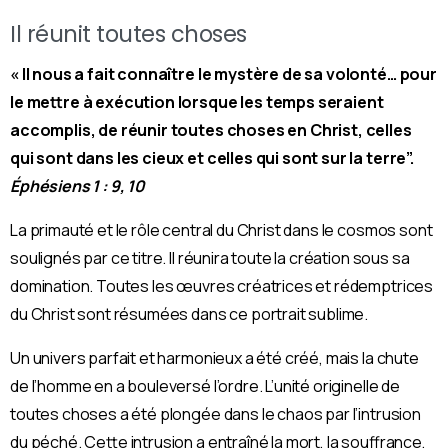
Il réunit toutes choses
« Il nous a fait connaître le mystère de sa volonté… pour
le mettre à exécution lorsque les temps seraient
accomplis, de réunir toutes choses en Christ, celles
qui sont dans les cieux et celles qui sont sur la terre”.
Éphésiens 1 : 9, 10
La primauté et le rôle central du Christ dans le cosmos sont
soulignés par ce titre. Il réunira toute la création sous sa
domination. Toutes les œuvres créatrices et rédemptrices
du Christ sont résumées dans ce portrait sublime.
Un univers parfait et harmonieux a été créé, mais la chute
de l’homme en a bouleversé l’ordre. L’unité originelle de
toutes choses a été plongée dans le chaos par l’intrusion
du péché. Cette intrusion a entraîné la mort, la souffrance,