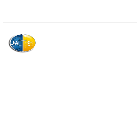
AJAG © Tous droits réservés
Association de la Jeunesse Adventiste
de la Guadeloupe (AJAG)
Morne Boissard, Habitation Lacroix
97139 LES ABYMES
Association
Contactez-nous