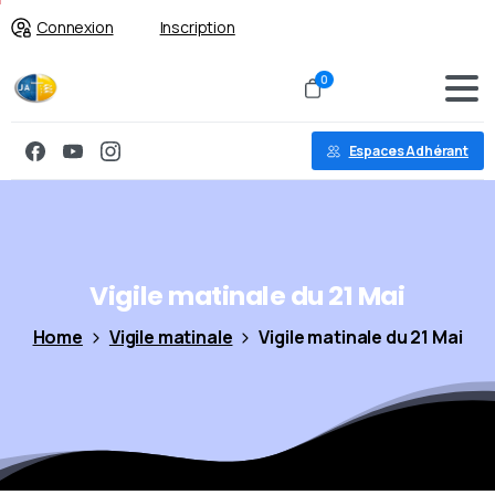
Connexion
Inscription
0
Espaces Adhérant
Vigile
matinale
du
21
Mai
Home
Vigile matinale
Vigile matinale du 21 Mai