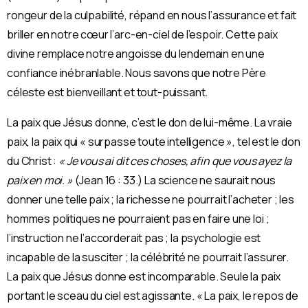
rongeur de la culpabilité, répand en nous l’assurance et fait
briller en notre cœur l’arc-en-ciel de l’espoir. Cette paix
divine remplace notre angoisse du lendemain en une
confiance inébranlable. Nous savons que notre Père
céleste est bienveillant et tout-puissant.
La paix que Jésus donne, c’est le don de lui-même. La vraie
paix, la paix qui « surpasse toute intelligence », tel est le don
du Christ :
« Je vous ai dit ces choses, afin que vous ayez la
paix en moi. »
(Jean 16 : 33.) La science ne saurait nous
donner une telle paix ; la richesse ne pourrait l’acheter ; les
hommes politiques ne pourraient pas en faire une loi ;
l’instruction ne l’accorderait pas ; la psychologie est
incapable de la susciter ; la célébrité ne pourrait l’assurer.
La paix que Jésus donne est incomparable. Seule la paix
portant le sceau du ciel est agissante. « La paix, le repos de