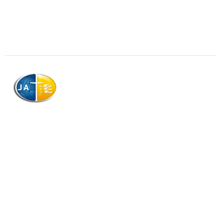
AJAG © Tous droits réservés
Association de la Jeunesse Adventiste
de la Guadeloupe (AJAG)
Morne Boissard, Habitation Lacroix
97139 LES ABYMES
Association