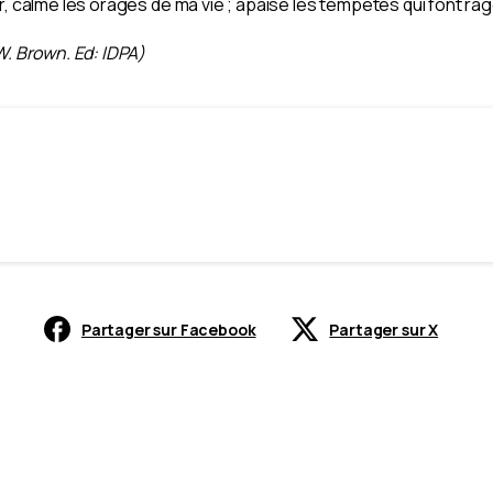
ur, calme les orages de ma vie ; apaise les tempêtes qui font r
W. Brown. Ed: IDPA)
Partager sur Facebook
Partager sur X