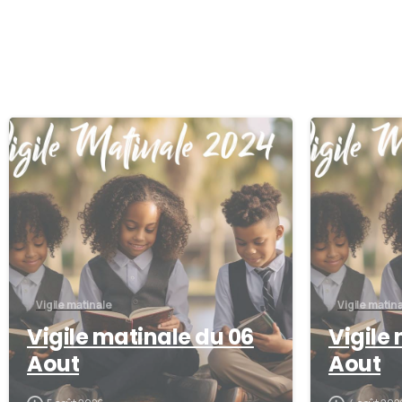
0
Vigile matinale
Vigile matin
Vigile matinale du 06
Vigile
Aout
Aout