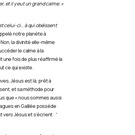
r, et il y eut un grand calme. »
st celui-ci… à qui obéissent
appelé notre planète à
Non, la divinité elle-même
succéder le calme à la
 une fois de plus réaffirmé la
ut ce qui existe.
ves, Jésus est là, prêt à
résent, et sa méthode pour
nous que « nous sommes aussi
s vagues en Galilée possède
vers Jésus et s’écrient : “