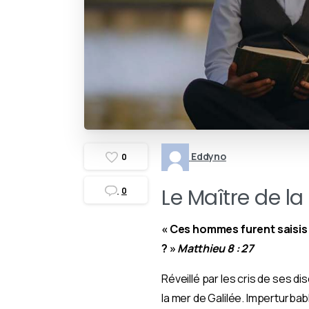
Eddyno
0
Le Maître de l
0
« Ces hommes furent saisis d
? »
Matthieu 8 : 27
Réveillé par les cris de ses di
la mer de Galilée. Imperturba