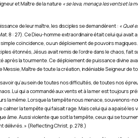
eigneur et Maître de la nature
« se leva, menaça les vents et la me
uissance de leur maître, les disciples se demandèrent :
« Quel e
at. 8 : 27). Ce Dieu-homme extraordinaire était celui qui avait 
ne simple coïncidence, ou un déploiement de pouvoirs magiques. 
ciples étonnés, Jésus avait remis de l’ordre dans le chaos, fait 
ité après la tourmente. Ce déploiement de puissance divine avait
ue Messie, Maître de toute la création, indéniable Seigneur de to
avoir qu’au sein de toutes nos difficultés, de toutes nos épreu
chaos. Lui qui a commandé aux vents et à la mer est toujours p
 toujours la même. Lorsque la tempête nous menace, souvenons-
e calmer la tempête qui faisait rage. Mais celui qui a apaisé le
e âme. Aussi violente que soit la tempête, ceux qui se tournent 
 délivrés. » (Reflecting Christ, p. 278.)