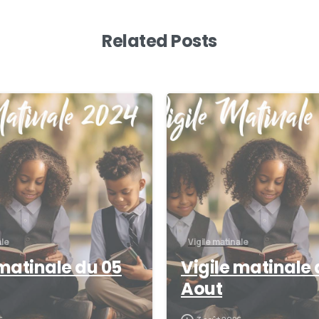
Related Posts
0
ale
Vigile matinale
 matinale du 05
Vigile matinale 
Aout