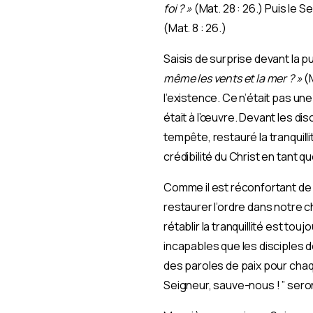
foi ? »
(Mat. 28 : 26.) Puis le S
(Mat. 8 : 26.)
Saisis de surprise devant la p
même les vents et la mer ? »
(M
l’existence. Ce n’était pas u
était à l’œuvre. Devant les dis
tempête, restauré la tranquill
crédibilité du Christ en tant q
Comme il est réconfortant de s
restaurer l’ordre dans notre 
rétablir la tranquillité est
incapables que les disciples d
des paroles de paix pour chaqu
Seigneur, sauve-nous ! ” seront