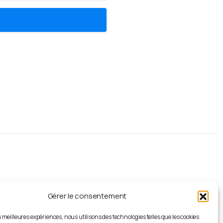
S'abonner
à
la
newsletter
Recevez les dernières mises à jour et
actualités de l' AJAG directement dans
Gérer le consentement
votre boîte de réception, gratuitement.
es meilleures expériences, nous utilisons des technologies telles que les cookies