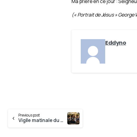
Ma prière en ce jour : Seigne
(« Portrait de Jésus » George 
Eddyno
Previous post
Vigile matinale du 28 Mai