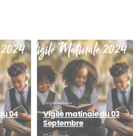
0
0
Vigile matinale
du 04
Vigile matinale du 03
Septembre