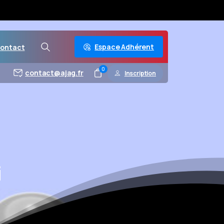
Espace Adhérent
ontact
0
contact@ajag.fr
Inscription
i