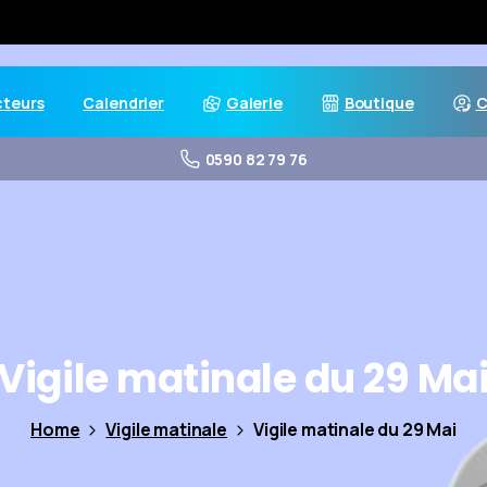
cteurs
Calendrier
Galerie
Boutique
C
0590 82 79 76
Vigile
matinale
du
29
Ma
Home
Vigile matinale
Vigile matinale du 29 Mai