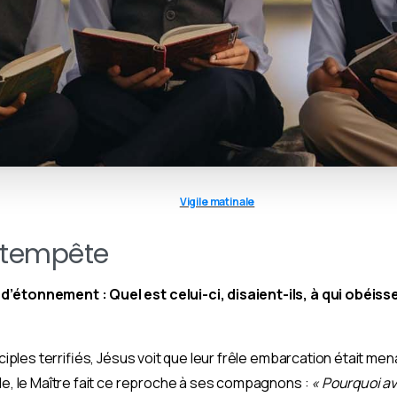
Vigile matinale
a tempête
’étonnement : Quel est celui-ci, disaient-ils, à qui obéiss
sciples terrifiés, Jésus voit que leur frêle embarcation était me
ble, le Maître fait ce reproche à ses compagnons :
« Pourquoi av