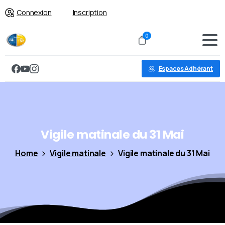
Connexion
Inscription
0
Espaces Adhérant
Vigile
matinale
du
31
Mai
Home
Vigile matinale
Vigile matinale du 31 Mai