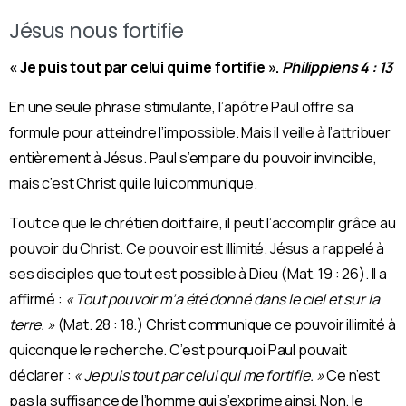
Jésus nous fortifie
« Je puis tout par celui qui me fortifie ».
Philippiens 4 : 13
En une seule phrase stimulante, l’apôtre Paul offre sa
formule pour atteindre l’impossible. Mais il veille à l’attribuer
entièrement à Jésus. Paul s’empare du pouvoir invincible,
mais c’est Christ qui le lui communique.
Tout ce que le chrétien doit faire, il peut l’accomplir grâce au
pouvoir du Christ. Ce pouvoir est illimité. Jésus a rappelé à
ses disciples que tout est possible à Dieu (Mat. 19 : 26). Il a
affirmé :
« Tout pouvoir m’a été donné dans le ciel et sur la
terre. »
(Mat. 28 : 18.) Christ communique ce pouvoir illimité à
quiconque le recherche. C’est pourquoi Paul pouvait
déclarer :
« Je puis tout par celui qui me fortifie. »
Ce n’est
pas la suffisance de l’homme qui s’exprime ainsi. Non, le