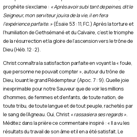
prophète s’exclame :
« Après avoir subi tant de peines, dit le
Seigneur, mon serviteur jouira de la vie, il en fera
l’expérience parfaite. »
(Ésaïe 53 : 11, FC.) Après la torture et
l’humiliation de Gethsémané et du Calvaire, c’est le triomphe
de la résurrection et la gloire de l’ascension vers le trône de
Dieu (Héb. 12 : 2).
Christ connaîtra la satisfaction parfaite en voyant la « foule,
que personne ne pouvait compter », autour du trône de
Dieu, louant le grand Rédempteur (Apoc. 7 : 9). Quelle joie
inexprimable pour notre Sauveur que de voir les millions
d’hommes, de femmes et d’enfants, de toute nation, de
toute tribu, de toute langue et de tout peuple, rachetés par
le sang de l’Agneau. Oui, Christ
« rassasiera ses regards ».
Méditez dans la prière ce commentaire inspiré : « Il a vu les
résultats du travail de son âme et il en a été satisfait. Le