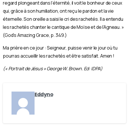
regard plongeant dans l’éternité, il voit le bonheur de ceux
qui, grâce à son humiliation, ont reçu le pardon et la vie
éternelle. Son oreille a saisi le cri des rachetés. Il a entendu
les rachetés chanter le cantique de Moïse et de l’Agneau. »
(God’s Amazing Grace, p. 349.)
Ma prière en ce jour : Seigneur, puisse venir le jour où tu
pourras accueillir les rachetés et être satisfait. Amen !
(« Portrait de Jésus » George W. Brown. Ed: IDPA)
Eddyno