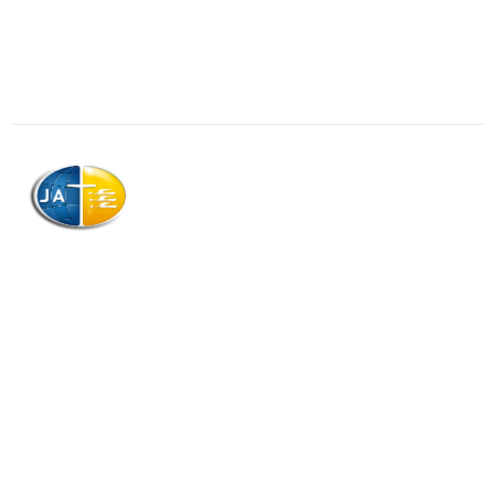
AJAG © Tous droits réservés
Association de la Jeunesse Adventiste
de la Guadeloupe (AJAG)
Morne Boissard, Habitation Lacroix
97139 LES ABYMES
Association