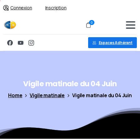
Connexion
Inscription
0
Espaces Adhérant
Vigile
matinale
du
04
Juin
Home
Vigile matinale
Vigile matinale du 04 Juin