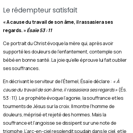
Le rédempteur satisfait
« A cause du travail de son âme, il rassasiera ses
regards. »
Ésaïe 53 : 11
Ce portrait du Christ évoque la mère qui, après avoir
supporté les douleurs de l’enfantement, contemple son
bébé en bonne santé. La joie qu’elle éprouve lui fait oublier
ses souffrances.
En décrivant le serviteur de l’Éternel, Ésaïe déclare :
« À
cause du travail de son âme, il rassasiera ses regards »
(És.
53 : 11). Le prophète évoque l’agonie, la souffrance et les
tourments de Jésus sur la croix. Il montre l’homme de
douleurs, méprisé et rejeté des hommes. Mais la
souffrance et l’angoisse se dissipent sur une note de
triomphe. L’arc-en-ciel resplendit soudain dans le ciel, et le